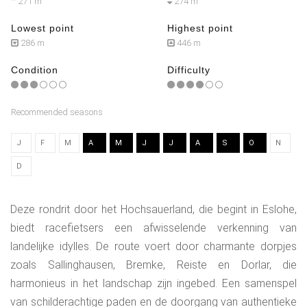
271 m
274 m
Lowest point
Highest point
286 m
446 m
Condition
Difficulty
Recommended seasons
J
F
M
A
M
J
J
A
S
O
N
D
Deze rondrit door het Hochsauerland, die begint in Eslohe,
biedt racefietsers een afwisselende verkenning van
landelijke idylles. De route voert door charmante dorpjes
zoals Sallinghausen, Bremke, Reiste en Dorlar, die
harmonieus in het landschap zijn ingebed. Een samenspel
van schilderachtige paden en de doorgang van authentieke