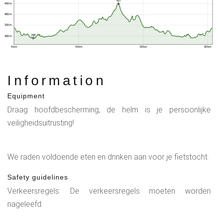
451
450 m
400 m
350 m
290
300 m
0 km
10 km
20 km
30 km
Information
Equipment
Draag hoofdbescherming, de helm is je persoonlijke
veiligheidsuitrusting!
We raden voldoende eten en drinken aan voor je fietstocht.
Safety guidelines
Verkeersregels: De verkeersregels moeten worden
nageleefd.