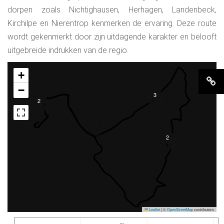
dorpen zoals Nichtighausen, Herhagen, Landenbeck,
Kirchilpe en Nierentrop kenmerken de ervaring. Deze route
wordt gekenmerkt door zijn uitdagende karakter en belooft
uitgebreide indrukken van de regio.
+
−
3
2
2
Leaflet
|
©
OpenStreetMap
contributors