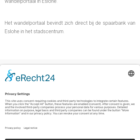
wandelportaal in Eslohe.
Het wandelportaal bevindt zich direct bij de spaarbank van
Eslohe in het stadscentrum.
Colofon
|
Privacyverklaring
|
Verklaring inzake toegankelijkheid
|
Contact
Sauerland-Tourismus e.V.
Johannes-Hummel-Weg 1
57392
Schmallenberg
T: +49 (0) 2974-96980
E: info@sauerland-radwelt.de