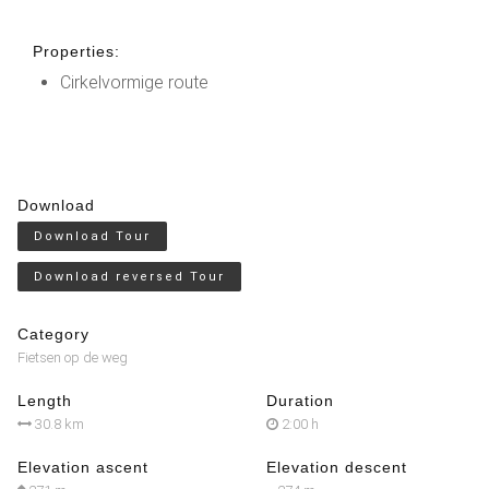
Properties:
Cirkelvormige route
Download
Download Tour
Download reversed Tour
Category
Fietsen op de weg
Length
Duration
30.8 km
2:00 h
Elevation ascent
Elevation descent