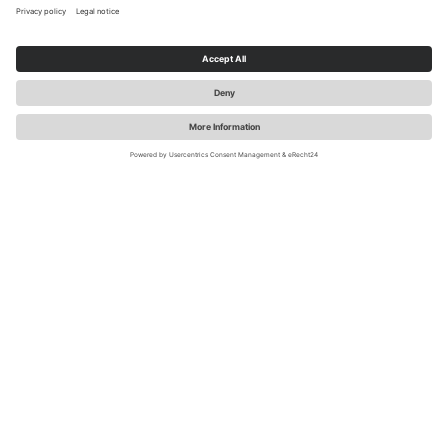
Sauerland-Tourismus e.V. / sabrinity.com
Hoe kom je bij de Westfaalse
Zoutroute?
Maak kennis met de fascinerende geschiedenis van het