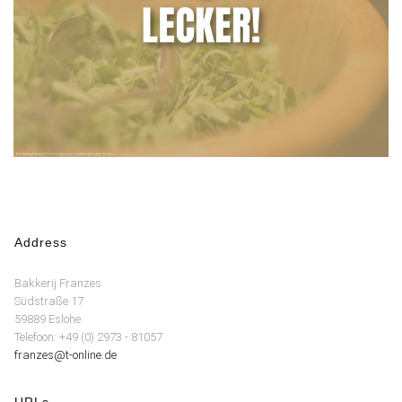
Address
Bakkerij Franzes
Südstraße 17
59889 Eslohe
Telefoon: +49 (0) 2973 - 81057
franzes@t-online.de