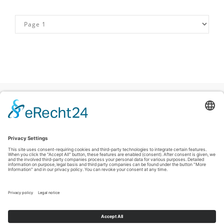
Colofon
|
Privacyverklaring
|
Verklaring inzake toegankelijkheid
|
Contact
Sauerland-Tourismus e.V.
Johannes-Hummel-Weg 1
57392
Schmallenberg
T: +49 (0) 2974-96980
E: info@sauerland-radwelt.de
©
2026
Sauerland-Tourismus e.V.