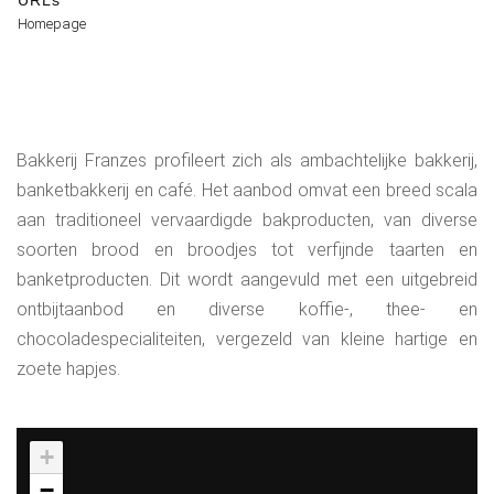
URLs
Homepage
Bakkerij Franzes profileert zich als ambachtelijke bakkerij,
banketbakkerij en café. Het aanbod omvat een breed scala
aan traditioneel vervaardigde bakproducten, van diverse
soorten brood en broodjes tot verfijnde taarten en
banketproducten. Dit wordt aangevuld met een uitgebreid
ontbijtaanbod en diverse koffie-, thee- en
chocoladespecialiteiten, vergezeld van kleine hartige en
zoete hapjes.
+
−