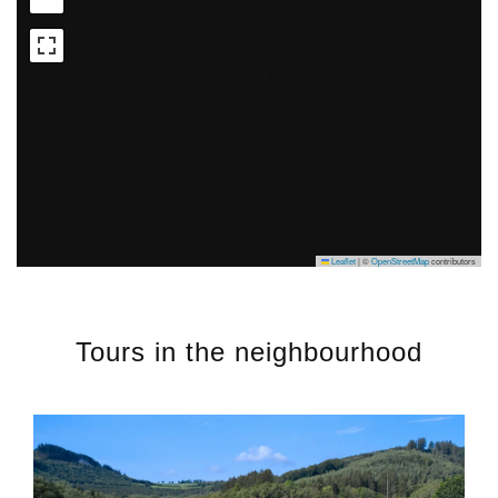
Leaflet
|
©
OpenStreetMap
contributors
Tours in the neighbourhood