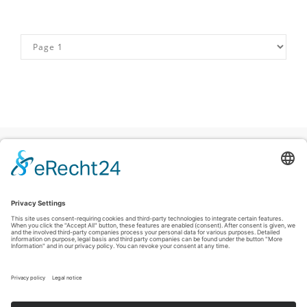
Colofon
|
Privacyverklaring
|
Verklaring inzake toegankelijkheid
|
Contact
Sauerland-Tourismus e.V.
Johannes-Hummel-Weg 1
57392
Schmallenberg
T: +49 (0) 2974-96980
E: info@sauerland-radwelt.de