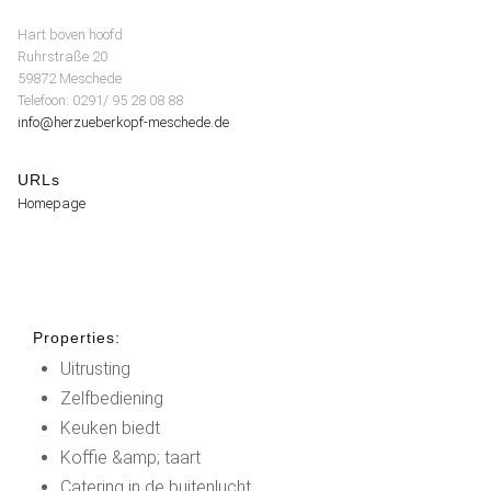
Hart boven hoofd
Ruhrstraße 20
59872 Meschede
Telefoon: 0291/ 95 28 08 88
info@herzueberkopf-meschede.de
URLs
Homepage
Properties:
Uitrusting
Zelfbediening
Keuken biedt
Koffie &amp; taart
Catering in de buitenlucht