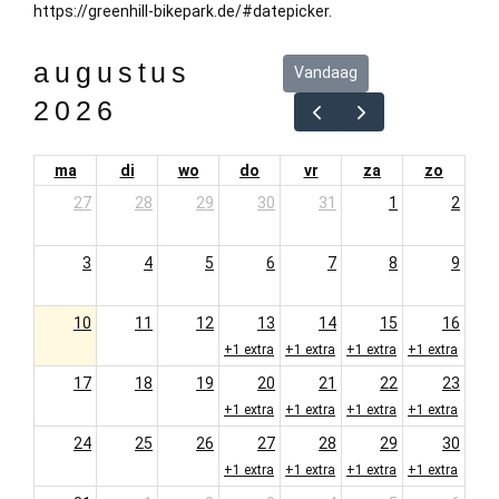
https://greenhill-bikepark.de/#datepicker.
augustus
Vandaag
2026
ma
di
wo
do
vr
za
zo
27
28
29
30
31
1
2
3
4
5
6
7
8
9
10
11
12
13
14
15
16
+1 extra
+1 extra
+1 extra
+1 extra
17
18
19
20
21
22
23
+1 extra
+1 extra
+1 extra
+1 extra
24
25
26
27
28
29
30
+1 extra
+1 extra
+1 extra
+1 extra