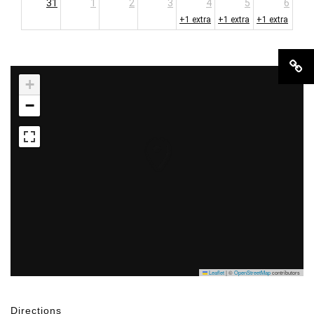
31
1
2
3
4
5
6
+1 extra
+1 extra
+1 extra
+
−
Leaflet
|
©
OpenStreetMap
contributors
Directions