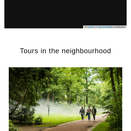
Leaflet
|
©
OpenStreetMap
contributors
Tours in the neighbourhood