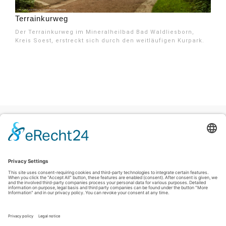
Terrainkurweg
Der Terrainkurweg im Mineralheilbad Bad Waldliesborn,
Kreis Soest, erstreckt sich durch den weitläufigen Kurpark.
Colofon
|
Privacyverklaring
|
Verklaring inzake toegankelijkheid
|
Contact
Sauerland-Tourismus e.V.
Johannes-Hummel-Weg 1
57392
Schmallenberg
T: +49 (0) 2974-96980
E: info@sauerland-radwelt.de