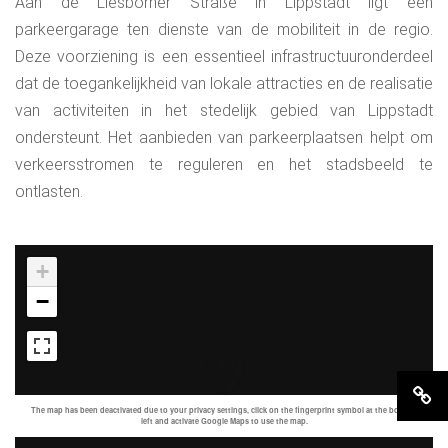
Aan de Liesborner Straße in Lippstadt ligt een
parkeergarage ten dienste van de mobiliteit in de regio.
Deze voorziening is een essentieel infrastructuuronderdeel
dat de toegankelijkheid van lokale attracties en de realisatie
van activiteiten in het stedelijk gebied van Lippstadt
ondersteunt. Het aanbieden van parkeerplaatsen helpt om
verkeersstromen te reguleren en het stadsbeeld te
ontlasten.
+
−
The map has been deactivated due to your privacy settings, click on the fingerprint symbol at the bottom
left and activate Google Maps to use the map.