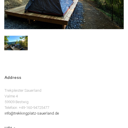
Address
Trekpleister Sauerland
Valme 4
59909 Bestwig
Telefoon: +49-160-94725477
info@trekkingplatz-sauerland.de