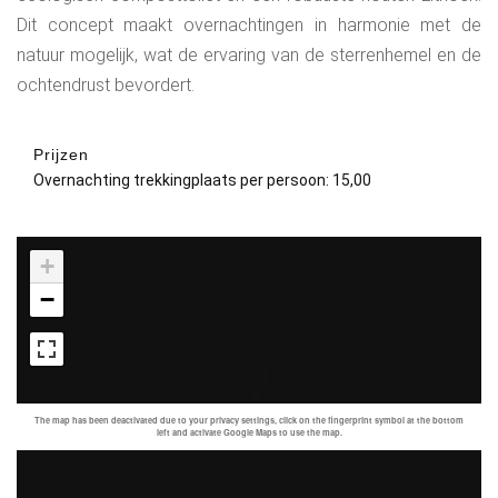
Dit concept maakt overnachtingen in harmonie met de
natuur mogelijk, wat de ervaring van de sterrenhemel en de
ochtendrust bevordert.
Prijzen
Overnachting trekkingplaats per persoon: 15,00
+
−
The map has been deactivated due to your privacy settings, click on the fingerprint symbol at the bottom
left and activate Google Maps to use the map.