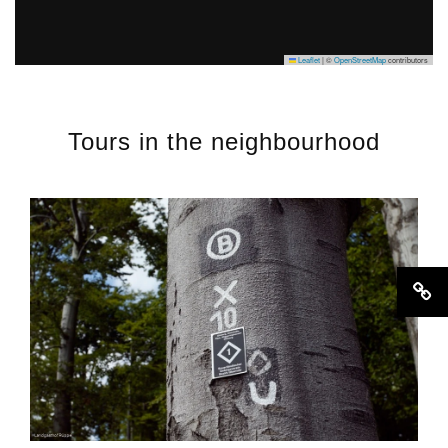
Leaflet
|
©
OpenStreetMap
contributors
Tours in the neighbourhood