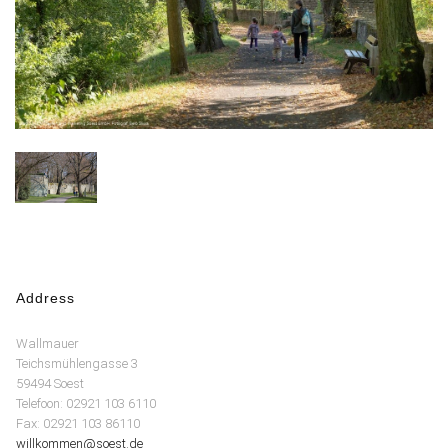
Address
Wallmauer
Teichsmühlengasse 3
59494 Soest
Telefoon: 02921 103 6110
Fax: 02921 103 86110
willkommen@soest.de