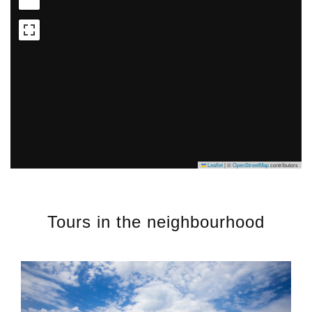
Leaflet
|
©
OpenStreetMap
contributors
Tours in the neighbourhood