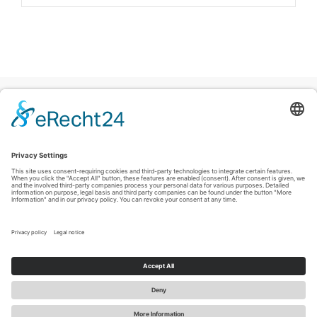
Colofon
|
Privacyverklaring
|
Verklaring inzake toegankelijkheid
|
Contact
Sauerland-Tourismus e.V.
Johannes-Hummel-Weg 1
57392
Schmallenberg
T: +49 (0) 2974-96980
E: info@sauerland-radwelt.de
©
2026
Sauerland-Tourismus e.V.
Cookie-Einstellungen