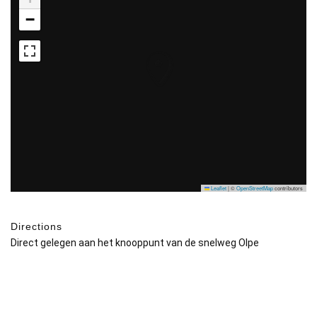
−
Leaflet
|
©
OpenStreetMap
contributors
Directions
Direct gelegen aan het knooppunt van de snelweg Olpe