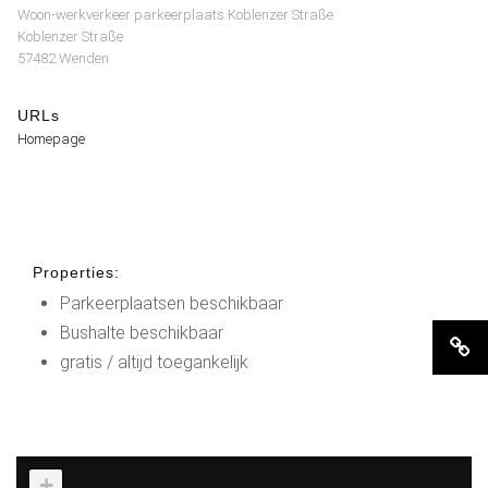
Woon-werkverkeer parkeerplaats Koblenzer Straße
Koblenzer Straße
57482 Wenden
URLs
Homepage
Properties:
Parkeerplaatsen beschikbaar
Bushalte beschikbaar
gratis / altijd toegankelijk
+