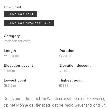
Download
Download Tour
Download reversed Tour
Category
Regionale fietstocht
Length
Duration
32.8 km
2:31 h
Elevation ascent
Elevation descent
106 m
110 m
Lowest point
Highest point
215 m
318 m
De favoriete fietstocht in Warstein biedt een unieke ervaring
op het Möhne-dal fietspad, dat de regio Sauerland ontsluit