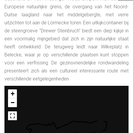
Europese natuurlijke grens, de overgang van het Noord-
Duitse laagland naar het middelgebergte, met verre
uitzichten tot aan de Lörmecke toren. Een uitkijkcontainer bij
de steengroeve "Drewer Steinbruch" biedt een diep kijkje in
een voormalig mijngebied dat zich in zijn natuurlijke staat
heeft ontwikkeld. De terugweg leidt naar Wilkeplatz in
Belecke, waar je op verschillende plaatsen kunt stoppen
voor een verfrissing. De gezinsvriendelijke rondwandeling
presenteert zich als een cultureel interessante route met
verschillende eetgelegenheden.
+
−