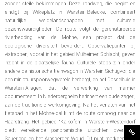
zonder steile beklimmingen. Deze rondweg, die begint en
eindigt bij Wilkeplatz in Warstein-Belecke, combineert
natuurlijke weidelandschappen met culturele
bezienswaardigheden. De route volgt de gerenatureerde
rivierbedding van de Möhne, een project dat de
ecologische diversiteit bevordert. Observatiepunten bij
vistrappen, vooral in het gebied Mülheimer Schlacht, geven
inzicht in de plaatselijke fauna. Culturele stops zijn onder
andere de historische treinwagon in Warstein-Sichtigvor, die
een miniatuurspoorwegwereld herbergt, en het Dasselhuis in
Warstein-Allagen, dat de verwerking van marmer
documenteert. In Niederbergheim herinnert een oude zagerij
aan de traditionele werkomgeving. Na het verlaten van het
fietspad in het Möhne-dal klimt de route omhoog naar de
Haarstrang. Het gebied "Kalkofen" in Warstein-Westendorf
biedt verreikende panoramische uitzichten over het
Sauerland en het Arnsberger Woud. Dit punt markeert een