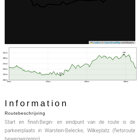
Leaflet
|
©
OpenStreetMap
contributors
318
325 m
300 m
275 m
250 m
222
225 m
200 m
0 km
10 km
20 km
30 km
Information
Routebeschrijving
Start en finish:Begin- en eindpunt van de route is de
parkeerplaats in Warstein-Belecke, Wilkeplatz (fietsroute
bewegwijzering)