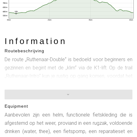
700 m
650 m
600 m
578
550 m
0 km
2 km
4 km
6 km
Information
Routebeschrijving
De route „Ruthenaar-Double“ is bedoeld voor beginners en
gezinnen en begint met de „klim“ via de K1-lift. Op de trail
„Ruthenaar-Intro“ kun je rustig op gang komen, voordat het
hoogtepunt van de tocht, de ongeveer 4 kilometer lange
Ruthenaar-Trail, op je wacht. Na een paar honderd meter
bosweg ben je weer terug bij het startpunt – en klaar voor
Equipment
de volgende ronde.
Aanbevolen zijn een helm, functionele fietskleding die is
afgestemd op het weer, proviand in een rugzak, voldoende
drinken (water, thee), een fietspomp, een reparatieset en