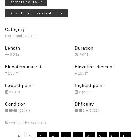
Download Tour
Download reversed Tour
Category
Mountainbiketocht
Length
Duration
6.2 km
2:02 h
Elevation ascent
Elevation descent
255 m
255 m
Lowest point
Highest point
578 m
815 m
Condition
Difficulty
Recommended seasons
J
F
M
A
M
J
J
A
S
O
N