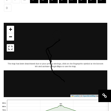
D
+
−
The map has been deactivated due to your privacy settings, click on the fingerprint symbol at the bottom
left and activate Google Maps to use the map.
Leaflet
|
©
OpenStreetMap
contributors
850 m
815
800 m
750 m