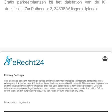
Gratis parkeerplaatsen bij het dalstation van de K1-
stoeltjeslift, Zur Ruthenaar 3, 34508 Willingen (Upland)
Colofon
|
Privacyverklaring
|
Verklaring inzake toegankelijkheid
|
Contact
Sauerland-Tourismus e.V.
Johannes-Hummel-Weg 1
57392
Schmallenberg
T: +49 (0) 2974-96980
E: info@sauerland-radwelt.de