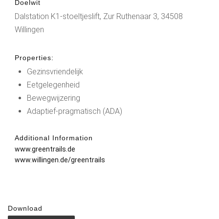
Doelwit
Dalstation K1-stoeltjeslift, Zur Ruthenaar 3, 34508
Willingen
Properties:
Gezinsvriendelijk
Eetgelegenheid
Bewegwijzering
Adaptief-pragmatisch (ADA)
Additional Information
www.greentrails.de
www.willingen.de/greentrails
Download