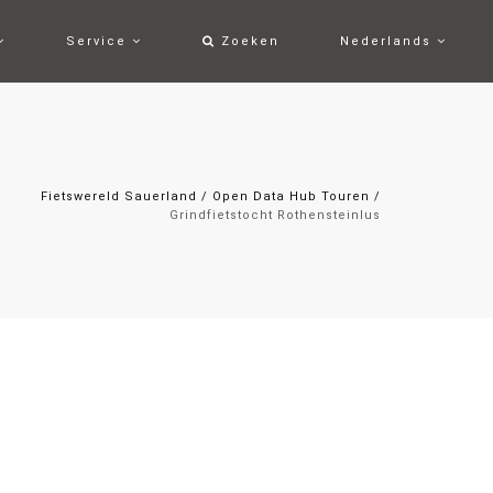
Service
Zoeken
Nederlands
Fietswereld Sauerland
/
Open Data Hub Touren
/
Grindfietstocht Rothensteinlus