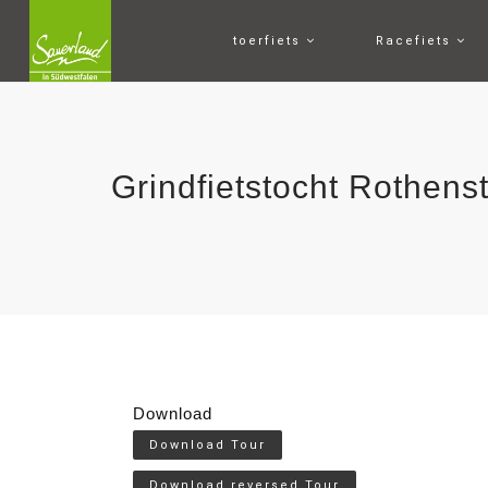
toerfiets
Racefiets
Grindfietstocht Rothens
Download
Download Tour
Download reversed Tour