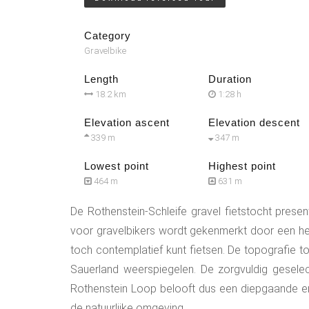
Category
Gravelbike
Length
Duration
18.2 km
1:28 h
Elevation ascent
Elevation descent
339 m
347 m
Lowest point
Highest point
464 m
631 m
De Rothenstein-Schleife gravel fietstocht prese
voor gravelbikers wordt gekenmerkt door een hee
toch contemplatief kunt fietsen. De topografie t
Sauerland weerspiegelen. De zorgvuldig gesele
Rothenstein Loop belooft dus een diepgaande er
de natuurlijke omgeving.