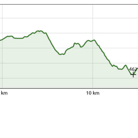
462
 km
10 km