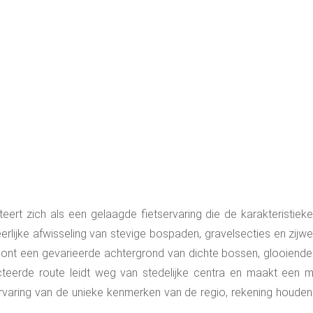
nteert zich als een gelaagde fietservaring die de karakteristie
rlijke afwisseling van stevige bospaden, gravelsecties en zijw
oont een gevarieerde achtergrond van dichte bossen, glooiende 
cteerde route leidt weg van stedelijke centra en maakt een m
varing van de unieke kenmerken van de regio, rekening houden