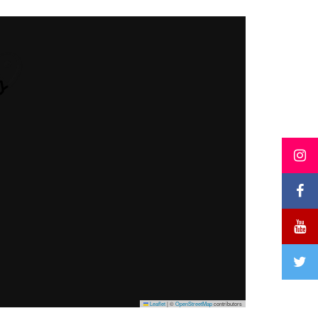
Leaflet
|
©
OpenStreetMap
contributors