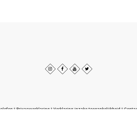
olofon
|
Privacyverklaring
|
Verklaring inzake toegankelijkheid
|
Conta
Sauerland-Tourismus e.V.
Johannes-Hummel-Weg 1
57392
Schmallenberg
T: +49 (0) 2974-96980
E: info@sauerland-radwelt.de