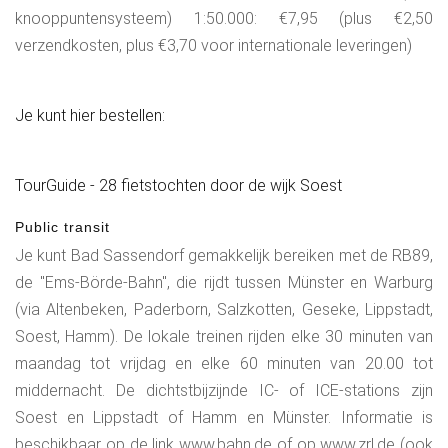
knooppuntensysteem) 1:50.000: €7,95 (plus €2,50
verzendkosten, plus €3,70 voor internationale leveringen)
Je kunt hier bestellen:
TourGuide - 28 fietstochten door de wijk Soest
Public transit
Je kunt Bad Sassendorf gemakkelijk bereiken met de RB89,
de "Ems-Börde-Bahn", die rijdt tussen Münster en Warburg
(via Altenbeken, Paderborn, Salzkotten, Geseke, Lippstadt,
Soest, Hamm). De lokale treinen rijden elke 30 minuten van
maandag tot vrijdag en elke 60 minuten van 20.00 tot
middernacht. De dichtstbijzijnde IC- of ICE-stations zijn
Soest en Lippstadt of Hamm en Münster. Informatie is
beschikbaar op de link www.bahn.de of op www.zrl.de (ook