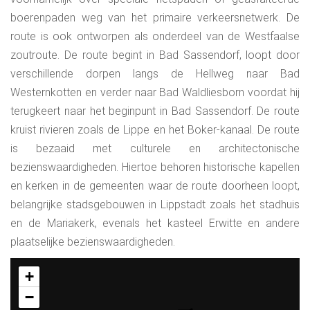
boerenpaden weg van het primaire verkeersnetwerk. De
route is ook ontworpen als onderdeel van de Westfaalse
zoutroute. De route begint in Bad Sassendorf, loopt door
verschillende dorpen langs de Hellweg naar Bad
Westernkotten en verder naar Bad Waldliesborn voordat hij
terugkeert naar het beginpunt in Bad Sassendorf. De route
kruist rivieren zoals de Lippe en het Boker-kanaal. De route
is bezaaid met culturele en architectonische
bezienswaardigheden. Hiertoe behoren historische kapellen
en kerken in de gemeenten waar de route doorheen loopt,
belangrijke stadsgebouwen in Lippstadt zoals het stadhuis
en de Mariakerk, evenals het kasteel Erwitte en andere
plaatselijke bezienswaardigheden.
+
−