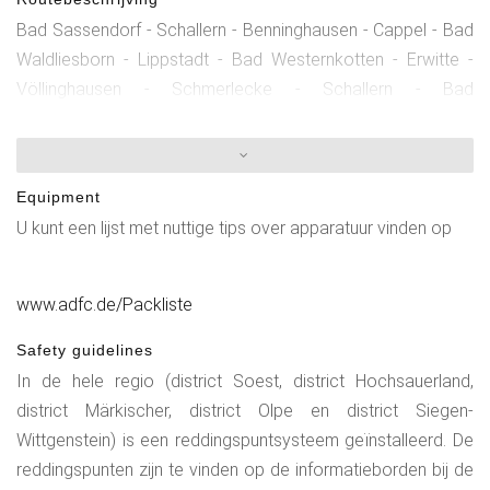
Bad Sassendorf - Schallern - Benninghausen - Cappel - Bad
Waldliesborn - Lippstadt - Bad Westernkotten - Erwitte -
Völlinghausen - Schmerlecke - Schallern - Bad
SassendorfVolgorde knooppunten: 40 - 84 - 85- 16 - 17 -18
- 19 - 20 - 32 - 31 - 33 - 84 - 40Sinds 2015 is de hele regio
Sauerland bewegwijzerd met het
Equipment
knooppuntensysteem:www.radeln-nach-zahlen.de/de/Das-
U kunt een lijst met nuttige tips over apparatuur vinden op
Konzept
www.adfc.de/Packliste
Safety guidelines
In de hele regio (district Soest, district Hochsauerland,
district Märkischer, district Olpe en district Siegen-
Wittgenstein) is een reddingspuntsysteem geïnstalleerd. De
reddingspunten zijn te vinden op de informatieborden bij de