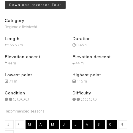
Download reversed Tour
Category
Regionale fietstocht
Length
Duration
56.6 km
3:45 h
Elevation ascent
Elevation descent
44 m
44 m
Lowest point
Highest point
71 m
115 m
Condition
Difficulty
Recommended seasons
J
F
M
A
M
J
J
A
S
O
N