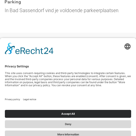
Parking
In Bad Sassendorf vind je voldoende parkeerplaatsen.
Colofon
|
Privacyverklaring
|
Verklaring inzake toegankelijkheid
|
Contact
Sauerland-Tourismus e.V.
Johannes-Hummel-Weg 1
57392
Schmallenberg
T: +49 (0) 2974-96980
E: info@sauerland-radwelt.de
©
2026
Sauerland-Tourismus e.V.
Cookie-Einstellungen