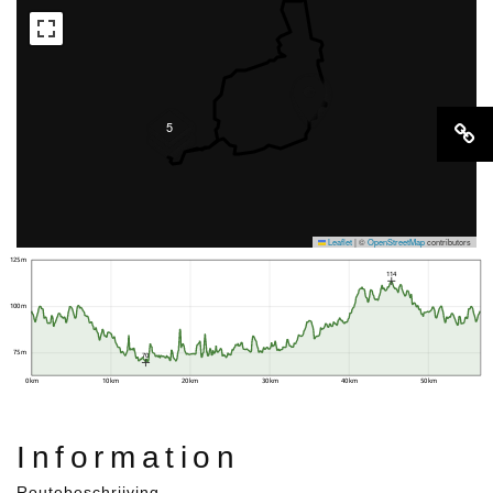
5
Leaflet
|
©
OpenStreetMap
contributors
125 m
114
100 m
75 m
70
0 km
10 km
20 km
30 km
40 km
50 km
Information
Routebeschrijving