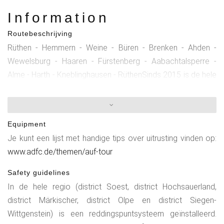
Information
Routebeschrijving
Rüthen - Hemmern - Weine - Büren - Brenken - Ahden -
Wewelsburg - Haaren - Fürstenberg - Aabachtalsperre -
Alme - Harth - Kneblinghausen - RüthenSinds 2015 is de hele
regio Sauerland bewegwijzerd met het
knooppuntensysteem: https://www.sauerland-
radwelt.de/de/tourenrad/das-konzept-radeln-nach-zahlen
Equipment
Je kunt een lijst met handige tips over uitrusting vinden op:
www.adfc.de/themen/auf-tour
Safety guidelines
In de hele regio (district Soest, district Hochsauerland,
district Märkischer, district Olpe en district Siegen-
Wittgenstein) is een reddingspuntsysteem geïnstalleerd.