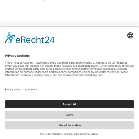
Colofon
|
Privacyverklaring
|
Verklaring inzake toegankelijkheid
|
Contact
Sauerland-Tourismus e.V.
Johannes-Hummel-Weg 1
57392
Schmallenberg
T: +49 (0) 2974-96980
E: info@sauerland-radwelt.de
©
2026
Sauerland-Tourismus e.V.
Cookie-Einstellungen