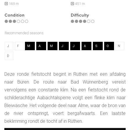
169 m
451 m
Condition
Difficulty
Recommended seasons
J
F
M
A
M
J
J
A
S
O
N
D
Deze ronde fietstocht begint in Rüthen met een afdaling
naar Büren. De route naar Bad Wünnenberg vereist
vervolgens een constante klim. Na een fietstocht rond de
schilderachtige Aabachtalsperre volgt een flinke klim naar
Bleiwäsche. Het volgende deel naar Alme, waar de bron van
de rivier ontspringt, voert bergafwaarts. Een laatste
beklimming rondt de tocht af in Rüthen.