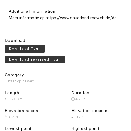
Additional Information
Meer informatie op
https://www.sauerland-radwelt.de/de
Download
Download Tour
Download reversed Tour
Category
Fietsen op de weg
Length
Duration
87.3 km
4:20 h
Elevation ascent
Elevation descent
812 m
812 m
Lowest point
Highest point