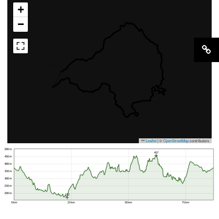
+
−
Leaflet
|
©
OpenStreetMap
contributors
500 m
457
450 m
400 m
350 m
300 m
250 m
200 m
172
0 km
25 km
50 km
75 km