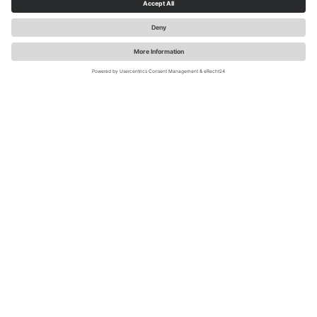
SauerlandRadring / sabrinity.com
Ruhr-Sieg-fietsroute – Op naar het
avontuur
Ontdek de Ruhr-Sieg-fietsroute – een afwisselende
tocht door groene valleien, charmante vakwerkstadjes
en langs voormalige spoorlijnen. Over een afstand van