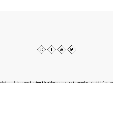
olofon
|
Privacyverklaring
|
Verklaring inzake toegankelijkheid
|
Conta
Sauerland-Tourismus e.V.
Johannes-Hummel-Weg 1
57392
Schmallenberg
T: +49 (0) 2974-96980
E: info@sauerland-radwelt.de