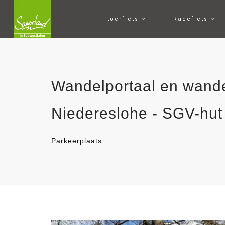
toerfiets
Racefiets
Wandelportaal en wande
Niedereslohe - SGV-hut
Parkeerplaats