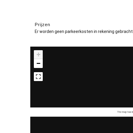
Prijzen
Er worden geen parkeerkosten in rekening gebracht
+
−
The map has be