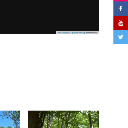
Leaflet
|
©
OpenStreetMap
contributors