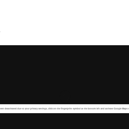
.
en deactivated due to your privacy settings, click on the fingerprint symbol at the bottom left and activate Google Maps 