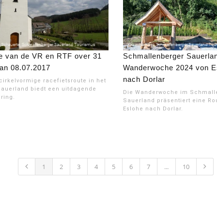
e van de VR en RTF over 31
Schmallenberger Sauerla
an 08.07.2017
Wanderwoche 2024 von E
nach Dorlar
cirkelvormige racefietsroute in het
auerland biedt een uitdagende
Die Wanderwoche im Schmall
aring.
Sauerland präsentiert eine Ro
Eslohe nach Dorlar.
1
2
3
4
5
6
7
...
10