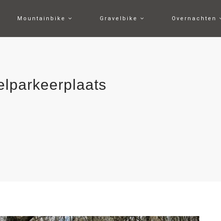
Mountainbike
Gravelbike
Overnachten
lparkeerplaats