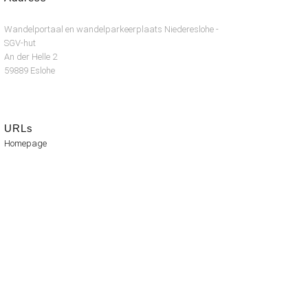
Wandelportaal en wandelparkeerplaats Niedereslohe -
SGV-hut
An der Helle 2
59889 Eslohe
URLs
Homepage