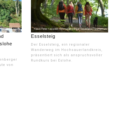
nd
Esselsteig
slohe
Der Esselsteig, ein regionaler
Wanderweg im Hochsauerlandkreis,
präsentiert sich als anspruchsvoller
enberger
Rundkurs bei Eslohe.
ute von