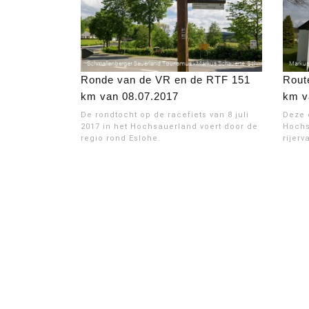
Ronde van de VR en de RTF 151
Rout
km van 08.07.2017
km v
De rondtocht op de racefiets van 8 juli
Deze 
2017 in het Hochsauerland voert door de
Hochs
regio rond Eslohe.
rijerv