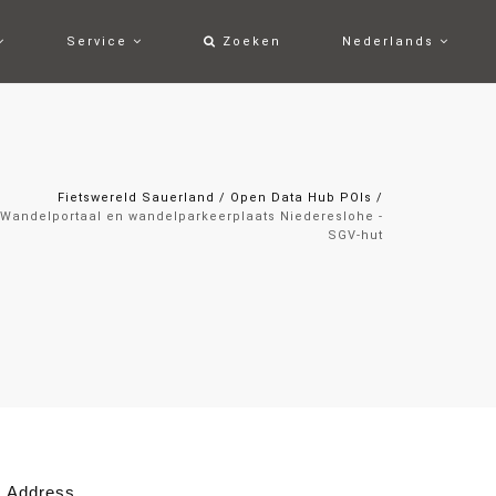
Service
Zoeken
Nederlands
Fietswereld Sauerland
/
Open Data Hub POIs
/
Wandelportaal en wandelparkeerplaats Niedereslohe -
SGV-hut
Address