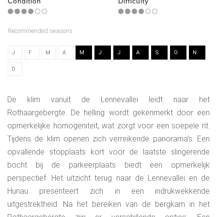
Condition
Difficulty
Recommended seasons
J
F
M
A
M
J
J
A
S
O
N
D
De klim vanuit de Lennevallei leidt naar het
Rothaargebergte. De helling wordt gekenmerkt door een
opmerkelijke homogeniteit, wat zorgt voor een soepele rit.
Tijdens de klim openen zich verreikende panorama's. Een
opvallende stopplaats kort voor de laatste slingerende
bocht bij de parkeerplaats biedt een opmerkelijk
perspectief. Het uitzicht terug naar de Lennevallei en de
Hunau presenteert zich in een indrukwekkende
uitgestrektheid. Na het bereiken van de bergkam in het