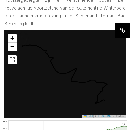
Rothaargebergte zijn er verschillende opties: Een
heuvelachtige voortzetting van de route richting Winterberg
of een aangename afdaling in het Siegerland, die naar Bad
Berleburg leidt.
+
−
Leaflet
|
©
OpenStreetMap
contributors
800 m
740
700 m