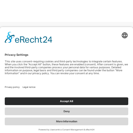
Colofon
|
Privacyverklaring
|
Verklaring inzake toegankelijkheid
|
Contact
Sauerland-Tourismus e.V.
Johannes-Hummel-Weg 1
57392
Schmallenberg
T: +49 (0) 2974-96980
E: info@sauerland-radwelt.de
©
2026
Sauerland-Tourismus e.V.
Cookie-Einstellungen