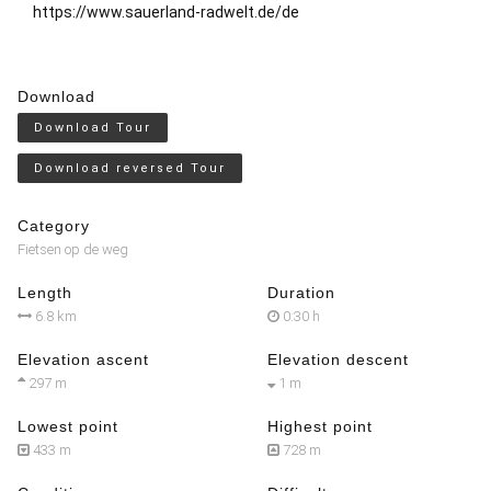
https://www.sauerland-radwelt.de/de
Download
Download Tour
Download reversed Tour
Category
Fietsen op de weg
Length
Duration
6.8 km
0:30 h
Elevation ascent
Elevation descent
297 m
1 m
Lowest point
Highest point
433 m
728 m