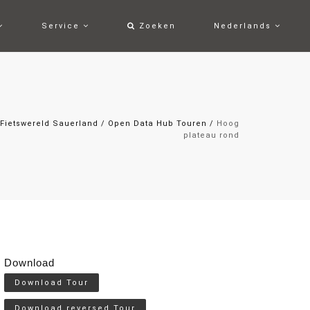
Service
Zoeken
Nederlands
Fietswereld Sauerland
/
Open Data Hub Touren
/
Hoog
plateau rond
Download
Download Tour
Download reversed Tour