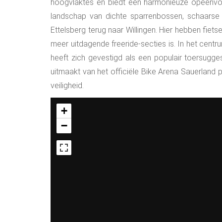
hoogvlaktes en biedt een harmonieuze opeenvo
landschap van dichte sparrenbossen, schaarse 
Ettelsberg terug naar Willingen. Hier hebben fie
meer uitdagende freeride-secties is. In het centru
heeft zich gevestigd als een populair toersugge
uitmaakt van het officiële Bike Arena Sauerland
veiligheid.
+
−