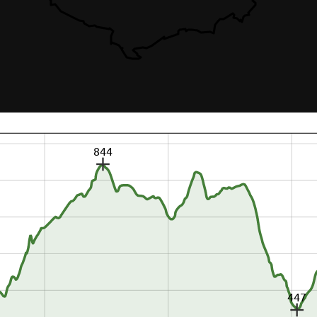
844
447