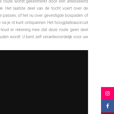
e route wordt gekenmerkt door een afwisselend
e. Het laatste deel van de tocht voert over de
 te passen, of het nu over gevestigde bospaden of
e na je rit kunt ontspannen. Het hoogplateaucircuit
t. Houd er rekening mee dat deze route geen deel
uden wordt. U bent zelf verantwoordelijk voor uw