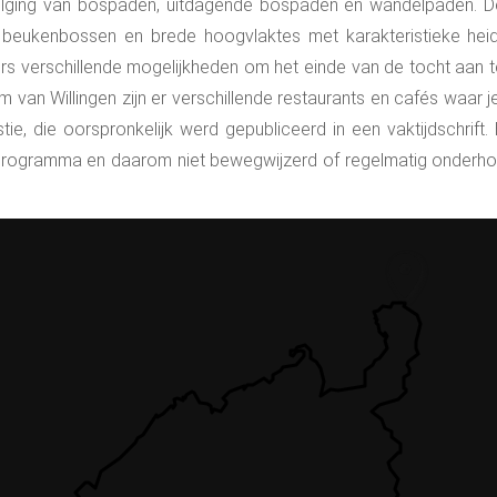
lging van bospaden, uitdagende bospaden en wandelpaden. D
beukenbossen en brede hoogvlaktes met karakteristieke heid
tsers verschillende mogelijkheden om het einde van de tocht aan
m van Willingen zijn er verschillende restaurants en cafés waar j
stie, die oorspronkelijk werd gepubliceerd in een vaktijdschrif
 programma en daarom niet bewegwijzerd of regelmatig onderho