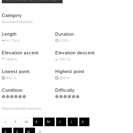
Category
Mountainbiketocht
Length
Duration
61.2 km
6:05 h
Elevation ascent
Elevation descent
1438 m
1441 m
Lowest point
Highest point
443 m
838 m
Condition
Difficulty
Recommended seasons
J
F
M
A
M
J
J
A
S
O
N
D