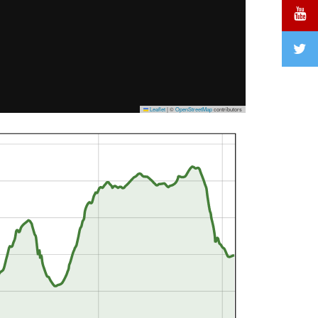
Leaflet
|
©
OpenStreetMap
contributors