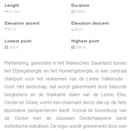
Length
Duration
6.1 km
0:38 h
Elevation ascent
Elevation descent
91 m
80 m
Lowest point
Highest point
204 m
289 m
Plettenberg, genesteld in het Märkisches Sauerland tussen
het Ebbegebergte en het Homertgebergte, is een centraal
startpunt voor het verkennen van de Lenne Valleiroute -
Oost. Het landschap, dat wordt gekenmerkt door beboste
bergketens en de markante dalen van de Lenne, Else,
Oester en Grüne, vormt een charmant decor dat op de fiets
bijzondere perspectieven biedt. Vooral de bovenloop van
de Oester met de stuwdam Oestertalsperre biedt
esthetische indrukken. De regio wordt gekenmerkt door een