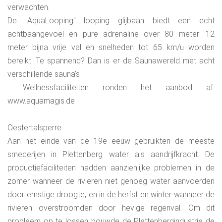
verwachten.
dorp in de uiterwaarden gaat met gematigde hellingen van
De "AquaLooping" looping glijbaan biedt een echt
4%, 6% en 10%. Net als bij de klim naar de kasteelruïne fiets
achtbaangevoel en pure adrenaline over 80 meter: 12
je voornamelijk door bos. Het dorp Pasel wordt bereikt na
meter bijna vrije val en snelheden tot 65 km/u worden
het oversteken van de Lennebrug.
bereikt. Te spannend? Dan is er de Saunawereld met acht
verschillende sauna's
. Wellnessfaciliteiten ronden het aanbod af.
www.aquamagis.de
Oestertalsperre
Aan het einde van de 19e eeuw gebruikten de meeste
smederijen in Plettenberg water als aandrijfkracht. De
productiefaciliteiten hadden aanzienlijke problemen in de
zomer wanneer de rivieren niet genoeg water aanvoerden
door ernstige droogte, en in de herfst en winter wanneer de
rivieren overstroomden door hevige regenval. Om dit
probleem op te lossen bouwde de Plettenbergindustrie de