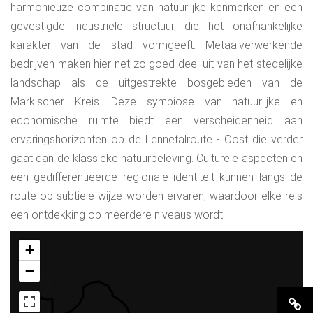
harmonieuze combinatie van natuurlijke kenmerken en een
gevestigde industriële structuur, die het onafhankelijke
karakter van de stad vormgeeft. Metaalverwerkende
bedrijven maken hier net zo goed deel uit van het stedelijke
landschap als de uitgestrekte bosgebieden van de
Märkischer Kreis. Deze symbiose van natuurlijke en
economische ruimte biedt een verscheidenheid aan
ervaringshorizonten op de Lennetalroute - Oost die verder
gaat dan de klassieke natuurbeleving. Culturele aspecten en
een gedifferentieerde regionale identiteit kunnen langs de
route op subtiele wijze worden ervaren, waardoor elke reis
een ontdekking op meerdere niveaus wordt.
+
−