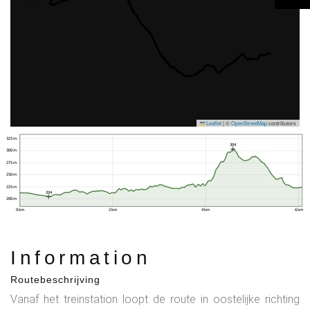
Leaflet
|
©
OpenStreetMap
contributors
325 m
304
300 m
275 m
250 m
225 m
204
200 m
0 km
2 km
4 km
6 km
Information
Routebeschrijving
Vanaf het treinstation loopt de route in oostelijke richting