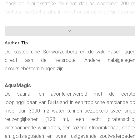
langs de Brauckstraße en slaat dan na ongeveer 200 m
rechtsaf de Bachstraße in, kruist onder de spoorlijn door en
gaat dan rechtdoor naar de Kilian-Kirchhoff-Damm
(Lenneroute). Sla hier linksaf richting de weg, steek deze
recht over en volg dan het voet- en fietspad verder
Author Tip
stroomopwaarts tot aan de spoorbrug over de Lenne. Hier
De kasteelruïne Schwarzenberg en de wijk Pasel liggen
moet je je fiets een paar treden omhoog dragen. Achter de
direct aan de fietsroute. Andere nabijgelegen
brug loopt het fietspad door de uiterwaarden van de Lenne.
excursiebestemmingen zijn:
Daarna volgt een korte, steile klim en ga je verder de vallei
in over een woonweg naar het gehucht Soen. Vanaf Soen
AquaMagis
fiets je over een goed onderhouden bospad in de richting
De sauna- en avonturenwereld met de eerste
van Forsthaus Schwarzenberg. Er zijn stijgingspercentages
loopingglijbaan van Duitsland: in een tropische ambiance op
van 7%, 9,5% en 13% te overwinnen.De korte bestemming
meer dan 3000 m2 water kunnen bezoekers twee lange
van de kasteelruïne kan vanaf hier te voet worden bereikt.
reuzenglijbanen (128 m), een echt piratenschip,
Bezoekers van het kasteel wordt aangeraden hun fiets bij
ontspannende whirlpools, een razend stroomkanaal, sport-
het fietspad te parkeren.Zoals aangegeven, gaat u
en golfslagbaden en twee rustgevende zoutwaterbaden
rechtdoor naar de bestemming Pasel. De afdaling naar het