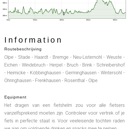
400 m
350 m
307
300 m
0 km
10 km
20 km
30 km
40 km
Information
Routebeschrijving
Olpe - Stade - Haardt - Bremge - Neu-Listernohl - Weuste -
Eichen - Windebruch - Herpel - Bruch - Brink - Schreibershof
- Heimicke - Köbbinghausen - Germinghausen - Wintersohl -
Öhringhausen - Frenkhausen - Rosenthal - Olpe
Equipment
Het dragen van een fietshelm zou voor alle fietsers
vanzelfsprekend moeten zijn. Controleer voor vertrek of je
fiets in perfecte staat is. Voor veeleisende tochten raden
we aan om voldoende drinken en snacks mee te nemen.