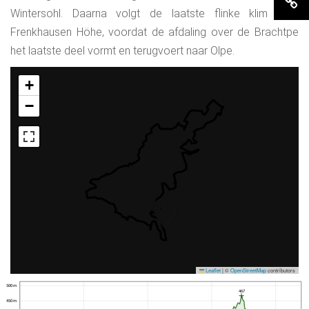
Wintersohl. Daarna volgt de laatste flinke klim naar
Frenkhausen Höhe, voordat de afdaling over de Brachtpe
het laatste deel vormt en terugvoert naar Olpe.
+
−
Leaflet
|
©
OpenStreetMap
contributors
500 m
467
450 m