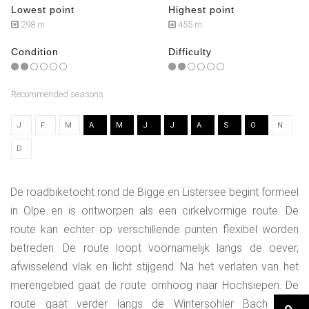
Lowest point
Highest point
298 m
455 m
Condition
Difficulty
Recommended seasons
J
F
M
A
M
J
J
A
S
O
N
D
De roadbiketocht rond de Bigge en Listersee begint formeel
in Olpe en is ontworpen als een cirkelvormige route. De
route kan echter op verschillende punten flexibel worden
betreden. De route loopt voornamelijk langs de oever,
afwisselend vlak en licht stijgend. Na het verlaten van het
merengebied gaat de route omhoog naar Hochsiepen. De
route gaat verder langs de Wintersohler Bach naar