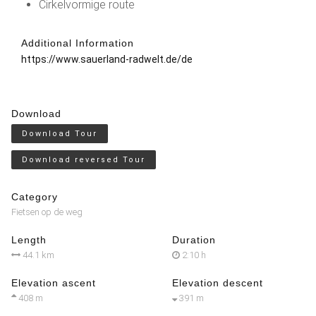
Cirkelvormige route
Additional Information
https://www.sauerland-radwelt.de/de
Download
Download Tour
Download reversed Tour
Category
Fietsen op de weg
Length
Duration
44.1 km
2:10 h
Elevation ascent
Elevation descent
408 m
391 m