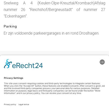
Snelweg A 4 (Keulen-Olpe-Kreuztal/Krombach)Afslag
nummer 26 "Reichshof/Bergneustadt" of nummer 27
"Eckenhagen".
Parking
Er zijn voldoende parkeergarages in en rond Droslhagen.
Colofon
|
Privacyverklaring
|
Verklaring inzake toegankelijkheid
|
Contact
Sauerland-Tourismus e.V.
Johannes-Hummel-Weg 1
57392
Schmallenberg
T: +49 (0) 2974-96980
E: info@sauerland-radwelt.de