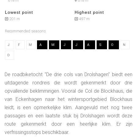
618 m
618 m
Lowest point
Highest point
201 m
497 m
Recommended seasons
J
F
M
A
M
J
J
A
S
O
N
D
De roadbiketocht "De drie cols van Drolshagen" biedt een
uitdagende rondreis die wordt gekenmerkt door drie
opvallende beklimmingen. Vooral de Col de Blockhaus, die
van Eckenhagen naar het wintersportgebied Blockhaus
leidt, is een opmerkelijke klim. Aangevuld met nog twee
passages en een laatste stuk bij Drolshagen wordt deze
route gekenmerkt door een heerlijke klim. Er zijn
verfrissingsstops beschikbaar.