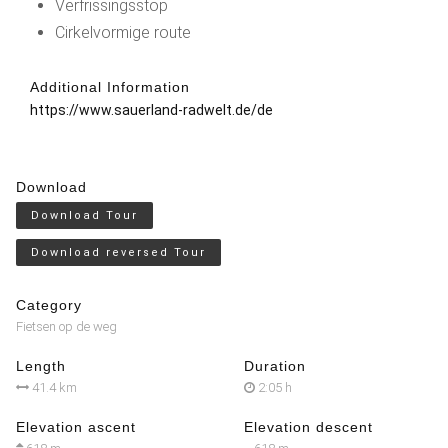
Verfrissingsstop
Cirkelvormige route
Additional Information
https://www.sauerland-radwelt.de/de
Download
Download Tour
Download reversed Tour
Category
Fietsen op de weg
Length
Duration
41.4 km
2:05 h
Elevation ascent
Elevation descent