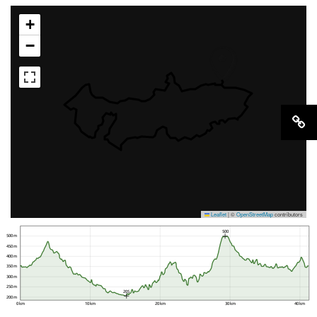
+
−
Leaflet
|
©
OpenStreetMap
contributors
500
500 m
450 m
400 m
350 m
300 m
250 m
205
200 m
0 km
10 km
20 km
30 km
40 km