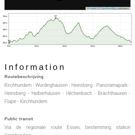
Leaflet
|
©
OpenStreetMap
contributors
677
700 m
600 m
500 m
400 m
303
300 m
0 km
10 km
20 km
30 km
40 km
Information
Routebeschrijving
Kirchhundem - Würdinghausen - Heinsberg - Panoramapark -
Heinsberg - Helberhausen - Hilchenbach - Brachthausen -
Flape - Kirchhundem
Public transit
Via de regionale route Essen, bestemming station