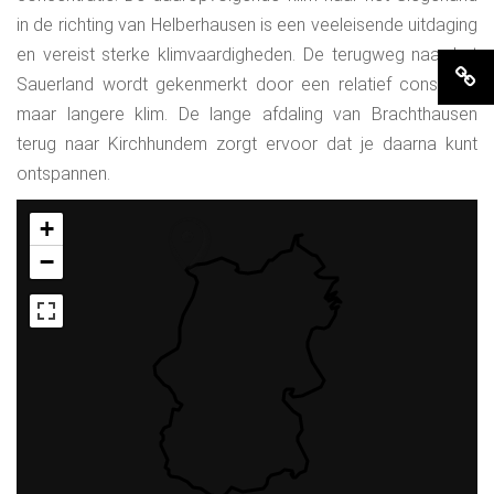
in de richting van Helberhausen is een veeleisende uitdaging
en vereist sterke klimvaardigheden. De terugweg naar het
Sauerland wordt gekenmerkt door een relatief constante
maar langere klim. De lange afdaling van Brachthausen
terug naar Kirchhundem zorgt ervoor dat je daarna kunt
ontspannen.
+
−