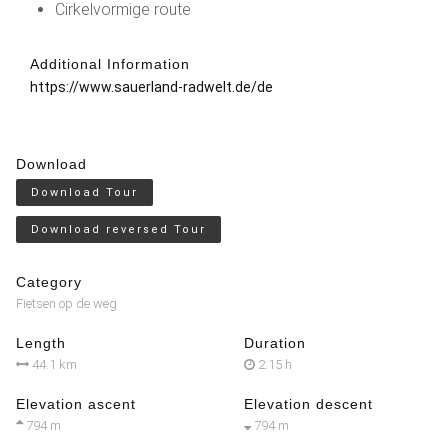
Cirkelvormige route
Additional Information
https://www.sauerland-radwelt.de/de
Download
Download Tour
Download reversed Tour
Category
Fietsen op de weg
Length
Duration
44.1 km
2:15 h
Elevation ascent
Elevation descent
794 m
794 m