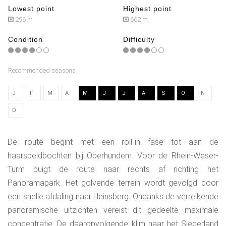
Lowest point
Highest point
296 m
662 m
Condition
Difficulty
Recommended seasons
J
F
M
A
M
J
J
A
S
O
N
D
De route begint met een roll-in fase tot aan de
haarspeldbochten bij Oberhundem. Voor de Rhein-Weser-
Turm buigt de route naar rechts af richting het
Panoramapark. Het golvende terrein wordt gevolgd door
een snelle afdaling naar Heinsberg. Ondanks de verreikende
panoramische uitzichten vereist dit gedeelte maximale
concentratie. De daaropvolgende klim naar het Siegerland