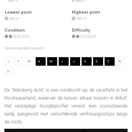
688 m
688 m
Lowest point
Highest point
246 m
483 m
Condition
Difficulty
Recommended seasons
J
F
M
A
M
J
J
A
S
O
N
D
De 'Marsberg Acht' is een rondtocht op de racefiets in het
Hochsauerland, waarvan de lussen elkaar kruisen in Adorf.
Het veelzijdige hoogteprofiel vereist een vooruitziende
rijstijl, aangevuld met verschillende verfrissingsstops langs
de route.