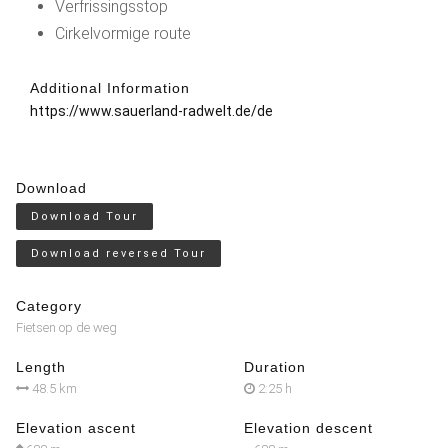
Verfrissingsstop
Cirkelvormige route
Additional Information
https://www.sauerland-radwelt.de/de
Download
Download Tour
Download reversed Tour
Category
Fietsen op de weg
Length
Duration
48.5 km
2:25 h
Elevation ascent
Elevation descent