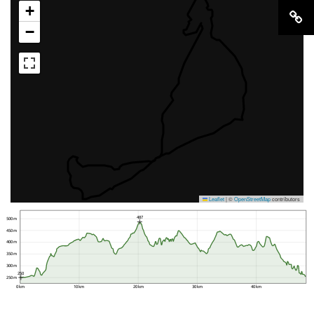
+
−
Leaflet
|
©
OpenStreetMap
contributors
487
500 m
450 m
400 m
350 m
300 m
250
250 m
0 km
10 km
20 km
30 km
40 km