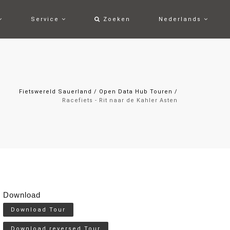
Service
Zoeken
Nederlands
Fietswereld Sauerland
/
Open Data Hub Touren
/
Racefiets - Rit naar de Kahler Asten
Download
Download Tour
Download reversed Tour