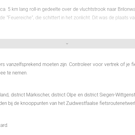
n ca. 5 km lang roll-in gedeelte over de vluchtstrook naar Brilon
 "Feuereiche", die schittert in het zonlicht. Dit was de plaats 
rs vanzelfsprekend moeten zijn. Controleer voor vertrek of je fi
ee te nemen.
rland, district Märkischer, district Olpe en district Siegen-Wittge
rden bij de knooppunten van het Zuidwestfaalse fietsroutenetwer
ard.