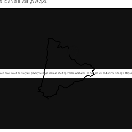
ende verfrissingsstops.
en deactivated due to your privacy settings, click on the fingerprint symbol at the bottom left and activate Google Maps 