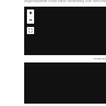
uitgestippelde route biedt onderweg ook verschill
+
−
The map has be