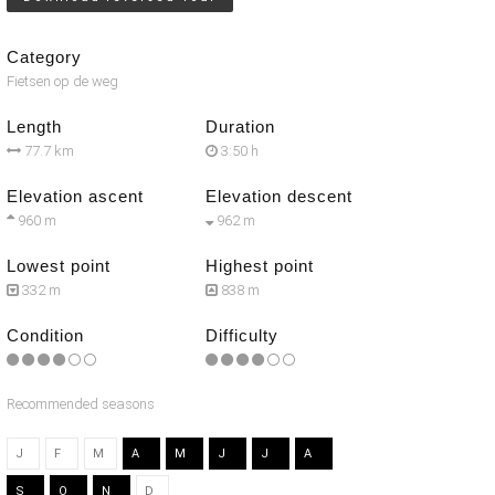
Category
Fietsen op de weg
Length
Duration
77.7 km
3:50 h
Elevation ascent
Elevation descent
960 m
962 m
Lowest point
Highest point
332 m
838 m
Condition
Difficulty
Recommended seasons
J
F
M
A
M
J
J
A
S
O
N
D