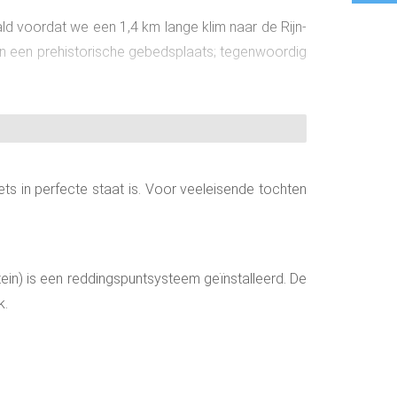
wald voordat we een 1,4 km lange klim naar de Rijn-
van een prehistorische gebedsplaats; tegenwoordig
ets in perfecte staat is. Voor veeleisende tochten
nstein) is een reddingspuntsysteem geïnstalleerd. De
k.