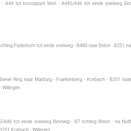
 A44 tot knooppunt Werl - A445/A46 tot einde snelweg Bestwi
chting Paderborn tot einde snelweg - B480 naar Brilon - B251 na
eßener Ring naar Marburg - Frankenberg - Korbach - B251 naar
- Willingen
A46 tot einde snelweg Bestwig - B7 richting Brilon - na Nuttl
- B251 Korbach - Willingen