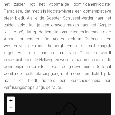
het zuiden ligt het voormalige dominicanenklooster
Paradiese, dat met zijn kloostervijvers een contemplatieve
sfeer biedt. Als je de Soester Schlüssel verder naar het
zuiden volgt, kun je een omweg maken naar het "Amper
Kulturpfad", dat op dertien stations feiten en legenden over
Ampen presenteert. De Andreaskerk in Ostönnen, ten
westen van de route, herbergt een historisch belangrijk
orgel. Het historische centrum van Ostönnen wordt
doorkruist door de Hellweg en wordt omzoomd door oude
boerderijen en karakteristieke steengroeve muren. De tocht
combineert culturele diepgang met momenten dicht bij de
natuur en biedt fietsers een verscheidenheid aan
verfrissingsstops langs de route.
+
−
2