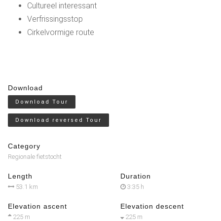
Cultureel interessant
Verfrissingsstop
Cirkelvormige route
Download
Download Tour
Download reversed Tour
Category
Regionale fietstocht
Length
Duration
53.1 km
3:35 h
Elevation ascent
Elevation descent
225 m
225 m