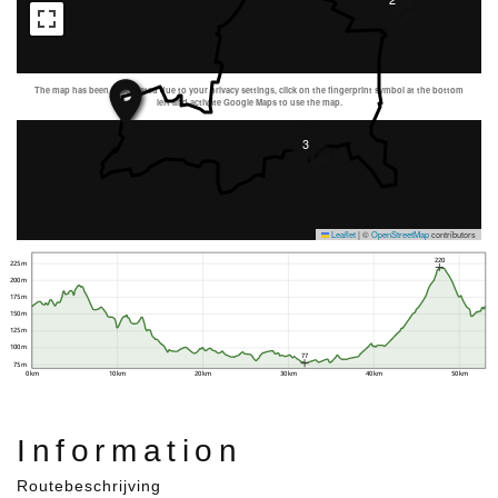
The map has been deactivated due to your privacy settings, click on the fingerprint symbol at the bottom
left and activate Google Maps to use the map.
3
Leaflet
|
©
OpenStreetMap
contributors
220
225 m
200 m
175 m
150 m
125 m
100 m
77
75 m
0 km
10 km
20 km
30 km
40 km
50 km
Information
Routebeschrijving