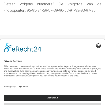
Fietsen volgens nummers? De volgorde van de
knooppunten: 96-95-94-59-87-89-90-88-91-92-93-97-96
Colofon
|
Privacyverklaring
|
Verklaring inzake toegankelijkheid
|
Contact
Sauerland-Tourismus e.V.
Johannes-Hummel-Weg 1
57392
Schmallenberg
T: +49 (0) 2974-96980
E: info@sauerland-radwelt.de
©
2026
Sauerland-Tourismus e.V.