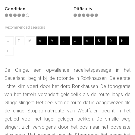
Condition
Difficulty
Recommended seasons
J
F
M
A
M
J
J
A
S
O
N
D
De Glinge, een opvallende racefietspassage in het
Sauerland, begint bij de rotonde in Rönkhausen. De eerste
lichte klim voert door het dorp Rönkhausen. De topografie
van het terrein verandert geleidelijk als de route langs de
Glinge slingert. Het deel van de route dat is aangewezen als
de enige Stoppomat-route van Westfalen begint in het
gebied voor het lager gelegen bekken. De smalle weg
slingert zich vervolgens door het bos naar het bovenste