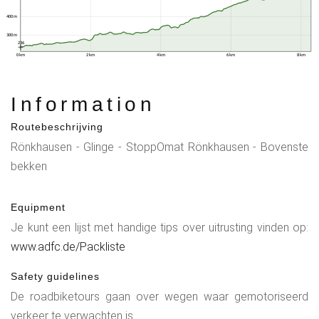
400 m
300 m
236
0 km
2 km
4 km
6 km
8 km
Information
Routebeschrijving
Rönkhausen - Glinge - StoppOmat Rönkhausen - Bovenste
bekken
Equipment
Je kunt een lijst met handige tips over uitrusting vinden op:
www.adfc.de/Packliste
Safety guidelines
De roadbiketours gaan over wegen waar gemotoriseerd
verkeer te verwachten is.