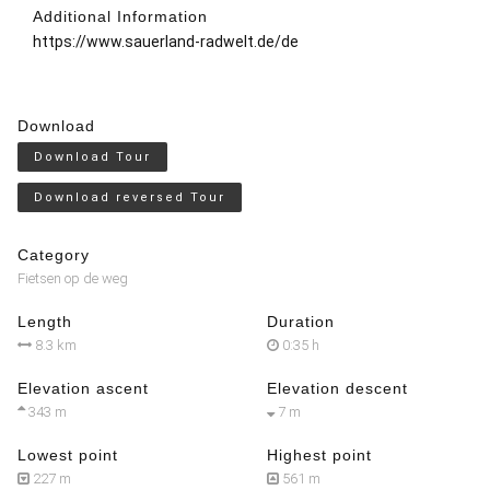
Additional Information
https://www.sauerland-radwelt.de/de
Download
Download Tour
Download reversed Tour
Category
Fietsen op de weg
Length
Duration
8.3 km
0:35 h
Elevation ascent
Elevation descent
343 m
7 m
Lowest point
Highest point
227 m
561 m