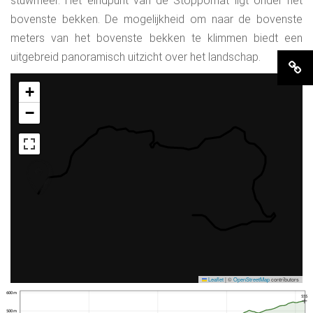
stuwmeer. Het eindpunt van de Stoppomat ligt onder het
bovenste bekken. De mogelijkheid om naar de bovenste
meters van het bovenste bekken te klimmen biedt een
uitgebreid panoramisch uitzicht over het landschap.
+
−
Leaflet
|
©
OpenStreetMap
contributors
600 m
555
500 m