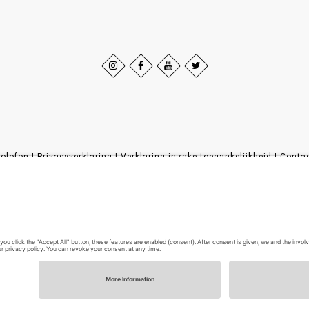
olofon
|
Privacyverklaring
|
Verklaring inzake toegankelijkheid
|
Conta
Sauerland-Tourismus e.V.
Johannes-Hummel-Weg 1
57392
Schmallenberg
T: +49 (0) 2974-96980
E: info@sauerland-radwelt.de
©
2026
Sauerland-Tourismus e.V.
Cookie-Einstellungen