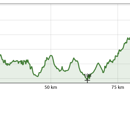
188
50 km
75 km