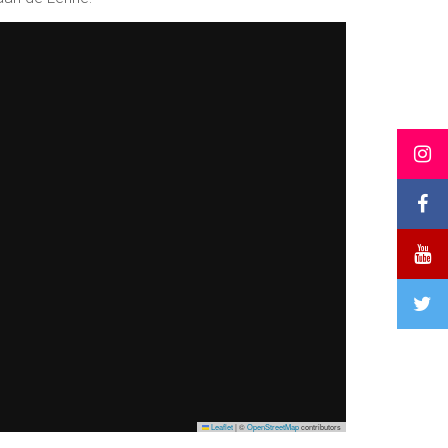
Leaflet
|
©
OpenStreetMap
contributors