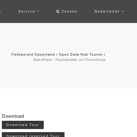
Service
Zoeken
Nederlands
Fietswereld Sauerland
/
Open Data Hub Touren
/
Racefiets - Faulebutter uit Finnentrop
Download
Download Tour
Download reversed Tour