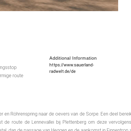
Additional Information
:
https://www.sauerland-
singsstop
radwelt.de/de
ormige route
r en Röhrenspring naar de oevers van de Sorpe. Een deel bereikt
st de route de Lennevallei bij Plettenberg om deze vervolgen
getal, dan de passage van Heggen en de aankomst in Finnentrop 