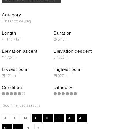
Category
Fietsen op de weg
Length
Duration
115.7 km
5:45 h
Elevation ascent
Elevation descent
1724 m
1725 m
Lowest point
Highest point
171 m
627 m
Condition
Difficulty
Recommended seasons
J
F
M
A
M
J
J
A
S
O
N
D