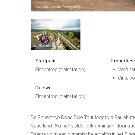
Startpunt
Properties
Finnentrop (treinstation)
Verfris
Cirkelv
Doelwit
Finnentrop (treinstation)
De Finnentrop Road Bike Tour loopt via Faulebutte
Sauerland. Na herhaalde beklimmingen doorkrui
Daarna volgt een dynamische afdaling in het Big