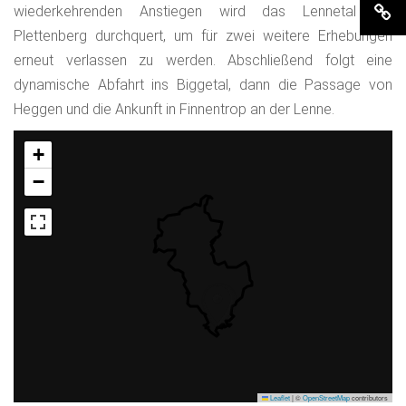
wiederkehrenden Anstiegen wird das Lennetal bei
Plettenberg durchquert, um für zwei weitere Erhebungen
erneut verlassen zu werden. Abschließend folgt eine
dynamische Abfahrt ins Biggetal, dann die Passage von
Heggen und die Ankunft in Finnentrop an der Lenne.
+
−
Leaflet
|
©
OpenStreetMap
contributors