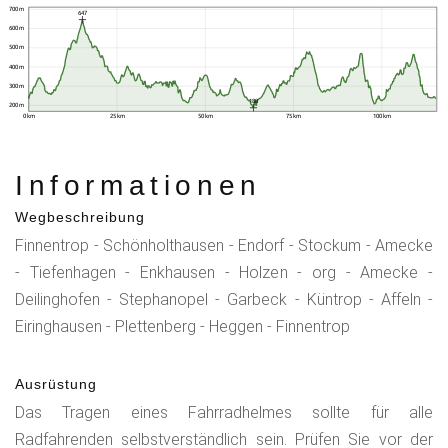
700 m
647
600 m
500 m
400 m
300 m
188
200 m
0 km
25 km
50 km
75 km
100 km
Informationen
Wegbeschreibung
Finnentrop - Schönholthausen - Endorf - Stockum - Amecke
- Tiefenhagen - Enkhausen - Holzen - org - Amecke -
Deilinghofen - Stephanopel - Garbeck - Küntrop - Affeln -
Eiringhausen - Plettenberg - Heggen - Finnentrop
Ausrüstung
Das Tragen eines Fahrradhelmes sollte für alle
Radfahrenden selbstverständlich sein. Prüfen Sie vor der