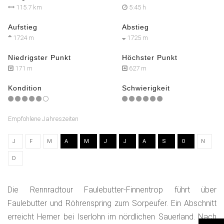
115.7 km
5:45 h
Aufstieg
Abstieg
1724 m
1725 m
Niedrigster Punkt
Höchster Punkt
171 m
627 m
Kondition
Schwierigkeit
Empfohlene Jahreszeiten
J
F
M
A
M
J
J
A
S
O
N
D
Die Rennradtour Faulebutter-Finnentrop führt über
Faulebutter und Röhrenspring zum Sorpeufer. Ein Abschnitt
erreicht Hemer bei Iserlohn im nördlichen Sauerland. Nach