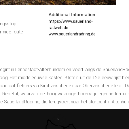
Additional Information
:
https://www.sauerland-
singsstop
radwelt.de
ormige route
www.sauerlandradring.de
begint in Lennestadt-Altenhundem en voert langs de SauerlandRad
hoog. Het middeleeuwse kasteel Bilstein uit de 12e eeuw rijst h
spad dat fietsers via Kirchveischede naar Oberveischede leidt. D
che Repetal, waarvan de hoogwaardige horecagelegenheden uit
SauerlandRadring, die terugvoert naar het startpunt in Altenhu
2