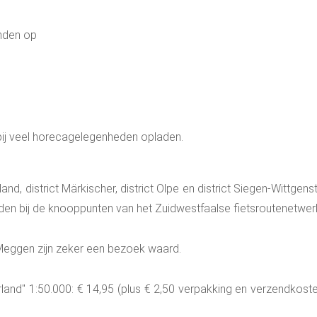
inden op
bij veel horecagelegenheden opladen.
rland, district Märkischer, district Olpe en district Siegen-Wittge
rden bij de knooppunten van het Zuidwestfaalse fietsroutenetwer
t-Meggen zijn zeker een bezoek waard.
land" 1:50.000: € 14,95 (plus € 2,50 verpakking en verzendkoste