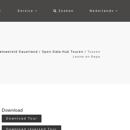
Service
Zoeken
Nederlands
ietswereld Sauerland
/
Open Data Hub Touren
/
Tussen
Lenne en Repe
Download
Download Tour
Download reversed Tour