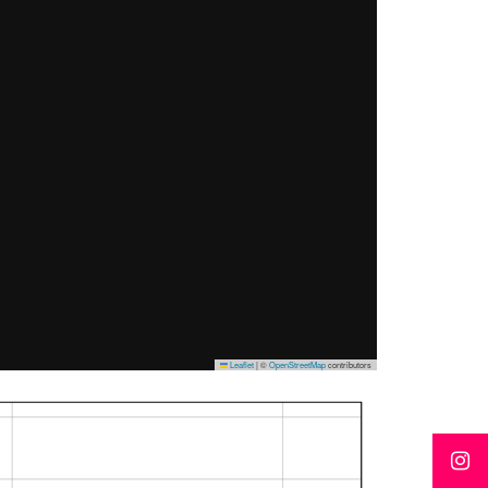
Leaflet
|
©
OpenStreetMap
contributors