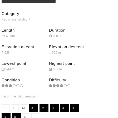
Category
Regionale fietstocht
Length
Duration
43 km
2:10 h
Elevation ascent
Elevation descent
523 m
525 m
Lowest point
Highest point
244 m
407 m
Condition
Difficulty
Recommended seasons
J
F
M
A
M
J
J
A
S
O
N
D