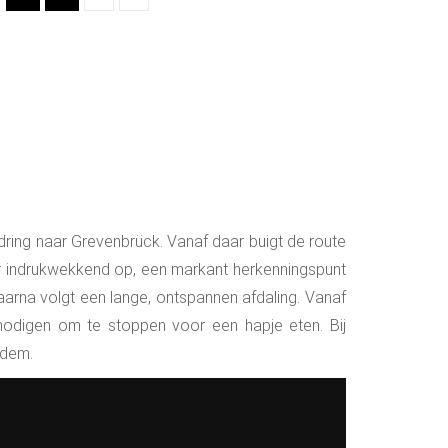
ring naar Grevenbrück. Vanaf daar buigt de route
ier indrukwekkend op, een markant herkenningspunt
aarna volgt een lange, ontspannen afdaling. Vanaf
nodigen om te stoppen voor een hapje eten. Bij
ndem.