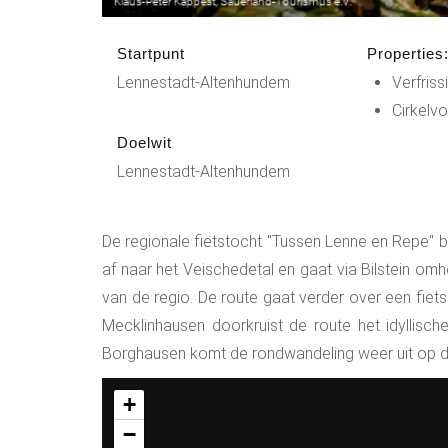
Startpunt
Properties
Lennestadt-Altenhundem
Verfris
Cirkelv
Doelwit
Lennestadt-Altenhundem
De regionale fietstocht "Tussen Lenne en Repe" 
af naar het Veischedetal en gaat via Bilstein om
van de regio. De route gaat verder over een fiet
Mecklinhausen doorkruist de route het idyllis
Borghausen komt de rondwandeling weer uit op de 
+
−