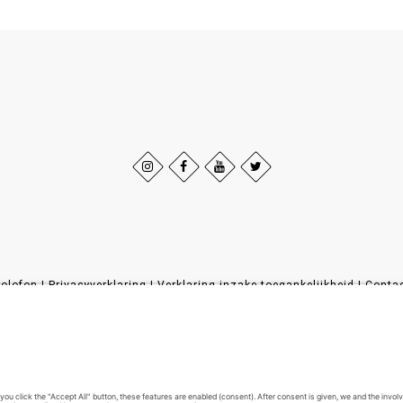
olofon
|
Privacyverklaring
|
Verklaring inzake toegankelijkheid
|
Conta
Sauerland-Tourismus e.V.
Johannes-Hummel-Weg 1
57392
Schmallenberg
T: +49 (0) 2974-96980
E: info@sauerland-radwelt.de
©
2026
Sauerland-Tourismus e.V.