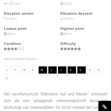
128.5 km
6:25 h
Elevation ascent
Elevation descent
2194 m
2213 m
Lowest point
Highest point
204 m
637 m
Condition
Difficulty
Recommended seasons
J
F
M
A
M
J
J
A
S
O
N
D
Het racefietscircuit "Attendorn Auf und Nieder" ontvouwt
zich als een uitdagende verkenningstocht door het
landschap van Südwestfalen. De tocht ontsluit het Lennetal