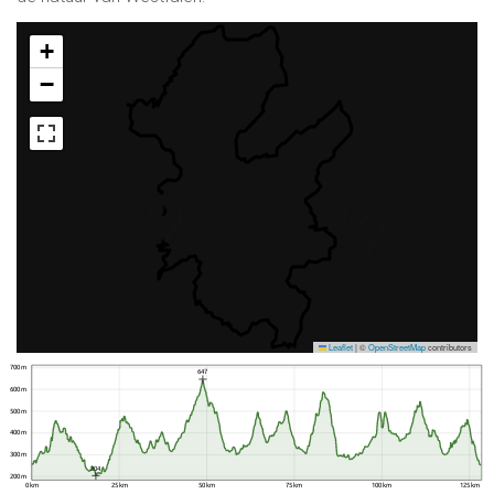
+
−
Leaflet
|
©
OpenStreetMap
contributors
700 m
647
600 m
500 m
400 m
300 m
204
200 m
0 km
25 km
50 km
75 km
100 km
125 km