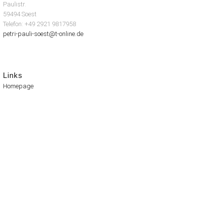
Paulistr.
59494 Soest
Telefon: +49 2921 9817958
petri-pauli-soest@t-online.de
Links
Homepage