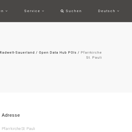
ten
Service
Suchen
Deutsch
Radwelt-Sauerland
/
Open Data Hub POIs
/
Pfarrkirche
St. Pauli
Adresse
Pfarrkirche St. Pauli