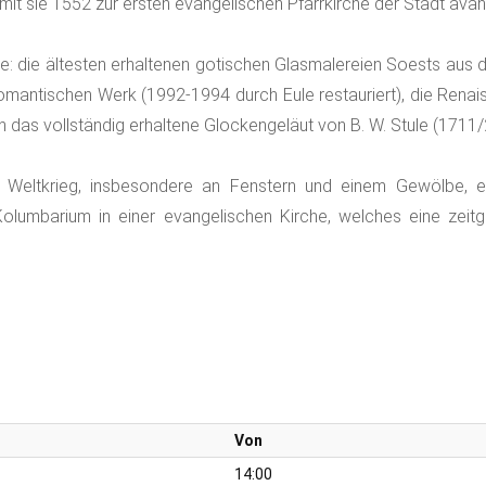
t sie 1552 zur ersten evangelischen Pfarrkirche der Stadt avanc
ze: die ältesten erhaltenen gotischen Glasmalereien Soests aus 
antischen Werk (1992-1994 durch Eule restauriert), die Renai
das vollständig erhaltene Glockengeläut von B. W. Stule (1711/2
 Weltkrieg, insbesondere an Fenstern und einem Gewölbe, er
Kolumbarium in einer evangelischen Kirche, welches eine zei
Von
14:00