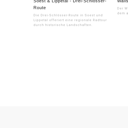
Soest & Lippetal - Drei-Schlösser-
Wall
Route
Der W
dem a
Die Drei-Schlösser-Route in Soest und
Lippetal offeriert eine regionale Radtour
durch historische Landschaften.