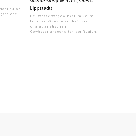
WasserWegeWinkel (Soest-
Lippstadt)
richt durch
ngsreiche
Der WasserWegeWinkel im Raum
Lippstadt-Soest erschließt die
charakteristischen
Gewässerlandschaften der Region.