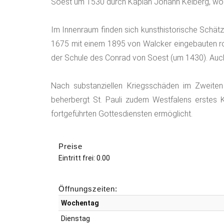
Soest um 1530 durch Kaplan Johann Kelberg, womi
Im Innenraum finden sich kunsthistorische Schät
1675 mit einem 1895 von Walcker eingebauten rom
der Schule des Conrad von Soest (um 1430). Auch 
Nach substanziellen Kriegsschäden im Zweiten
beherbergt St. Pauli zudem Westfalens erstes 
fortgeführten Gottesdiensten ermöglicht.
Preise
Eintritt frei: 0.00
Öffnungszeiten:
Wochentag
Dienstag