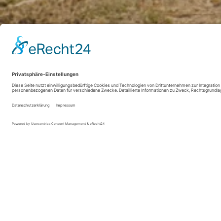
Sauerland-Tourismus e.V. / Paul Masukowitz / REACT-EU