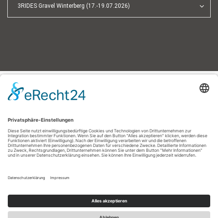
3RIDES Gravel Winterberg (17.-19.07.2026)
Impressum
|
Datenschutzerklärung
|
Barrierefreiheitserklärung
|
Kontakt
Sauerland-Tourismus e.V.
Johannes-Hummel-Weg 1
57392
Schmallenberg
T: +49 (0) 2974-96980
E: info@sauerland-radwelt.de
©
2026
Sauerland-Tourismus e.V.