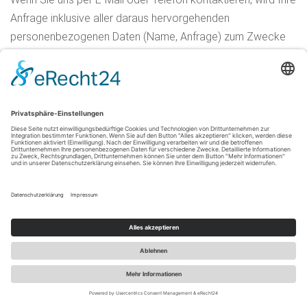
Anfrage inklusive aller daraus hervorgehenden
personenbezogenen Daten (Name, Anfrage) zum Zwecke
der Bearbeitung Ihres Anliegens bei uns gespeichert und
verarbeitet. Diese Daten geben wir nicht ohne Ihre
Einwilligung weiter. Die Verarbeitung dieser Daten erfolgt auf
Grundlage von Art. 6 Abs. 1 lit. b DSGVO, sofern Ihre Anfrage
mit der Erfüllung eines Vertrags zusammenhängt oder zur
Durchführung vorvertraglicher Maßnahmen erforderlich ist.
In allen übrigen Fällen beruht die Verarbeitung auf unserem
berechtigten Interesse an der effektiven Bearbeitung der an
uns gerichteten Anfragen (Art. 6 Abs. 1 lit. f DSGVO) oder auf
Ihrer
Einwilligung (Art. 6 Abs. 1 lit. a DSGVO) sofern diese
abgefragt wurde; die Einwilligung ist jederzeit widerrufbar.
Die von Ihnen an uns per Kontaktanfragen übersandten
Daten verbleiben bei uns, bis Sie uns zur Löschung