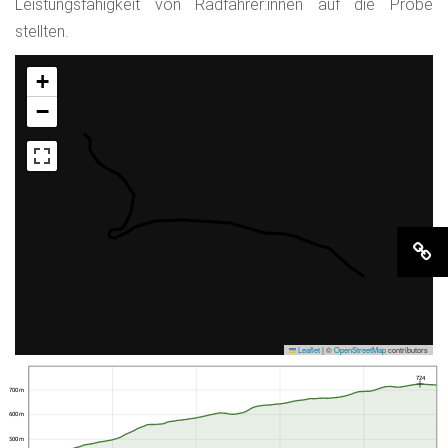
Leistungsfähigkeit von Radfahrer:innen auf die Probe
stellten.
+
−
Leaflet
|
©
OpenStreetMap
contributors
724
700 m
600 m
500 m