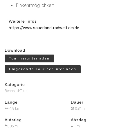
Einkehrmöglichkeit
Weitere Infos
https://www.sauerland-radwelt.de/de
Download
Tour herunterladen
Umgekehrte Tour herunterladen
Kategorie
Rennrad-Tour
Länge
Dauer
4.9 km
0:31 h
Aufstieg
Abstieg
305 m
1 m