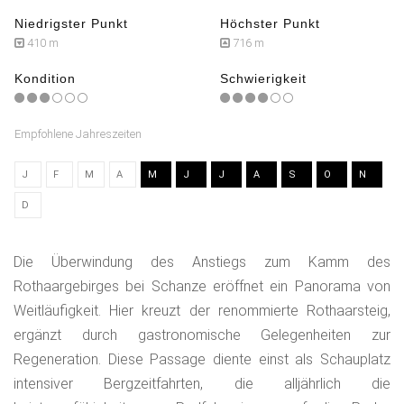
Niedrigster Punkt
Höchster Punkt
410 m
716 m
Kondition
Schwierigkeit
Empfohlene Jahreszeiten
J
F
M
A
M
J
J
A
S
O
N
D
Die Überwindung des Anstiegs zum Kamm des
Rothaargebirges bei Schanze eröffnet ein Panorama von
Weitläufigkeit. Hier kreuzt der renommierte Rothaarsteig,
ergänzt durch gastronomische Gelegenheiten zur
Regeneration. Diese Passage diente einst als Schauplatz
intensiver Bergzeitfahrten, die alljährlich die