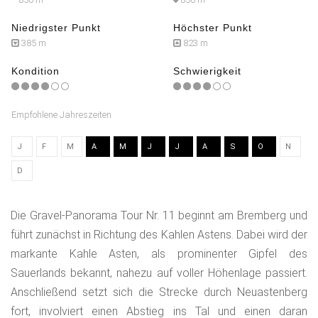
Niedrigster Punkt
Höchster Punkt
385 m
823 m
Kondition
Schwierigkeit
Empfohlene Jahreszeiten
J
F
M
A
M
J
J
A
S
O
N
D
Die Gravel-Panorama Tour Nr. 11 beginnt am Bremberg und
führt zunächst in Richtung des Kahlen Astens. Dabei wird der
markante Kahle Asten, als prominenter Gipfel des
Sauerlands bekannt, nahezu auf voller Höhenlage passiert.
Anschließend setzt sich die Strecke durch Neuastenberg
fort, involviert einen Abstieg ins Tal und einen daran