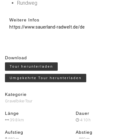
Rundweg
Weitere Infos
https://www.sauerland-radwelt.de/de
Download
Tour herunterladen
Umgekehrte Tour herunterladen
Kategorie
Gravelbike-Tour
Länge
Dauer
39.8 km
4:10 h
Aufstieg
Abstieg
850 m
850 m