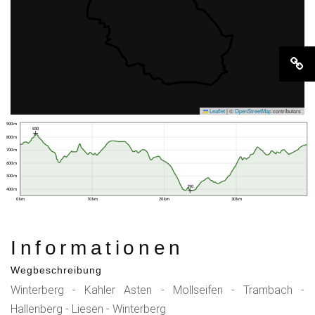
Leaflet
|
©
OpenStreetMap
contributors
900 m
830
800 m
700 m
600 m
500 m
390
400 m
0 km
10 km
20 km
30 km
Informationen
Wegbeschreibung
Winterberg - Kahler Asten - Mollseifen - Trambach -
Hallenberg - Liesen - Winterberg