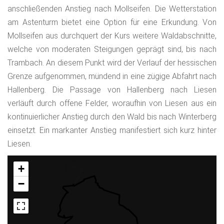
anschließenden Anstieg nach Mollseifen. Die Wetterstation
am Astenturm bietet eine Option für eine Erkundung. Von
Mollseifen aus durchquert der Kurs weitere Waldabschnitte,
welche von moderaten Steigungen geprägt sind, bis nach
Trambach. An diesem Punkt wird der Verlauf der hessischen
Grenze aufgenommen, mündend in eine zügige Abfahrt nach
Hallenberg. Die Passage von Hallenberg nach Liesen
verläuft durch offene Felder, woraufhin von Liesen aus ein
kontinuierlicher Anstieg durch den Wald bis nach Winterberg
einsetzt. Ein markanter Anstieg manifestiert sich kurz hinter
Liesen.
+
−