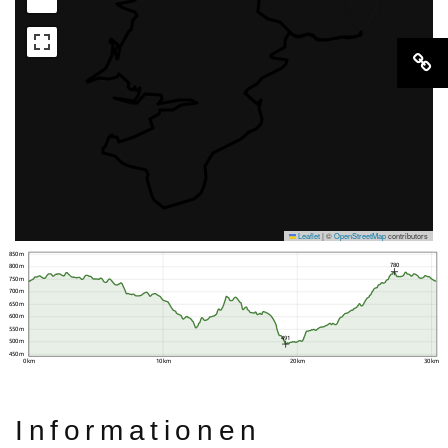
Leaflet
|
©
OpenStreetMap
contributors
850 m
780
800 m
750 m
700 m
650 m
600 m
550 m
491
500 m
450 m
0 km
10 km
20 km
30 km
Informationen