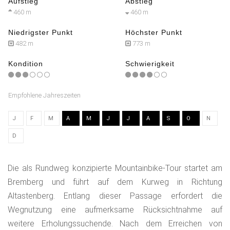
Aufstieg
Abstieg
460 m
460 m
Niedrigster Punkt
Höchster Punkt
482 m
773 m
Kondition
Schwierigkeit
Empfohlene Jahreszeiten
J
F
M
A
M
J
J
A
S
O
N
D
Die als Rundweg konzipierte Mountainbike-Tour startet am
Bremberg und führt auf dem Kurweg in Richtung
Altastenberg. Entlang dieser Passage erfordert die
Wegnutzung eine aufmerksame Rücksichtnahme auf
weitere Erholungssuchende. Nach dem Erreichen von