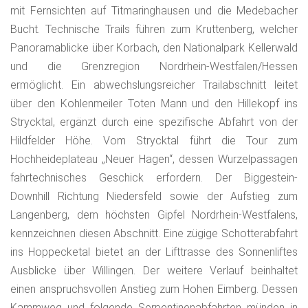
mit Fernsichten auf Titmaringhausen und die Medebacher
Bucht. Technische Trails führen zum Kruttenberg, welcher
Panoramablicke über Korbach, den Nationalpark Kellerwald
und die Grenzregion Nordrhein-Westfalen/Hessen
ermöglicht. Ein abwechslungsreicher Trailabschnitt leitet
über den Kohlenmeiler Toten Mann und den Hillekopf ins
Strycktal, ergänzt durch eine spezifische Abfahrt von der
Hildfelder Höhe. Vom Strycktal führt die Tour zum
Hochheideplateau „Neuer Hagen“, dessen Wurzelpassagen
fahrtechnisches Geschick erfordern. Der Biggestein-
Downhill Richtung Niedersfeld sowie der Aufstieg zum
Langenberg, dem höchsten Gipfel Nordrhein-Westfalens,
kennzeichnen diesen Abschnitt. Eine zügige Schotterabfahrt
ins Hoppecketal bietet an der Lifttrasse des Sonnenliftes
Ausblicke über Willingen. Der weitere Verlauf beinhaltet
einen anspruchsvollen Anstieg zum Hohen Eimberg. Dessen
Kammweg und folgende Serpentinenabfahrten münden in