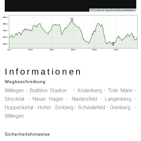
Leaflet
|
©
OpenStreetMap
contributors
900 m
849
800 m
700 m
600 m
486
500 m
0 km
10 km
20 km
30 km
40 km
50 km
Informationen
Wegbeschreibung
Willingen - Biathlon Stadion - Krutenberg - Tote Mann -
Strycktal - Neuer Hagen - Niedersfeld - Langenberg -
Hoppecketal - Hoher Eimberg - Schwalefeld - Orenberg -
Willingen
Sicherheitshinweise