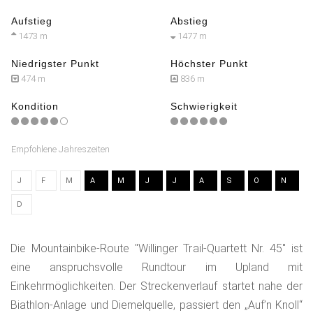
Aufstieg
Abstieg
1473 m
1477 m
Niedrigster Punkt
Höchster Punkt
474 m
836 m
Kondition
Schwierigkeit
Empfohlene Jahreszeiten
J
F
M
A
M
J
J
A
S
O
N
D
Die Mountainbike-Route "Willinger Trail-Quartett Nr. 45" ist
eine anspruchsvolle Rundtour im Upland mit
Einkehrmöglichkeiten. Der Streckenverlauf startet nahe der
Biathlon-Anlage und Diemelquelle, passiert den „Auf’n Knoll“