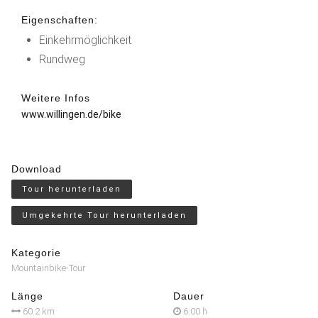
Eigenschaften:
Einkehrmöglichkeit
Rundweg
Weitere Infos
www.willingen.de/bike
Download
Tour herunterladen
Umgekehrte Tour herunterladen
Kategorie
Mountainbike-Tour
Länge
Dauer
60.2 km
6:00 h