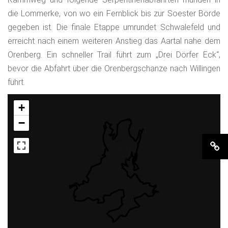
die Lommerke, von wo ein Fernblick bis zur Soester Börde
gegeben ist. Die finale Etappe umrundet Schwalefeld und
erreicht nach einem weiteren Anstieg das Aartal nahe dem
Orenberg. Ein schneller Trail führt zum „Drei Dörfer Eck“,
bevor die Abfahrt über die Orenbergschanze nach Willingen
führt.
+
−