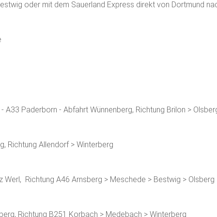
 Bestwig oder mit dem Sauerland Express direkt von Dortmund na
e
- A33 Paderborn - Abfahrt Wünnenberg, Richtung Brilon > Olsber
g, Richtung Allendorf > Winterberg
z Werl, Richtung A46 Arnsberg > Meschede > Bestwig > Olsberg 
nberg, Richtung B251 Korbach > Medebach > Winterberg