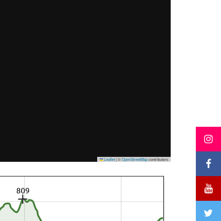
Leaflet
|
©
OpenStreetMap
contributors
809