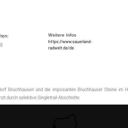
Weitere Infos
ten:
https://www.sauerland-
g
radwelt.de/de
dorf Bruchhausen und die imposanten Bruchhauser Steine im 
 durch selektive Singletrail-Abschnitte.