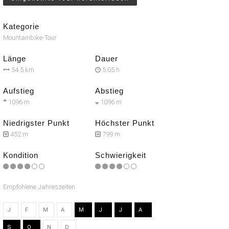
Kategorie
Mountainbike-Tour
Länge
Dauer
54.5 km
5:05 h
Aufstieg
Abstieg
1096 m
1096 m
Niedrigster Punkt
Höchster Punkt
452 m
799 m
Kondition
Schwierigkeit
Empfohlene Jahreszeiten
J
F
M
A
M
J
J
A
S
O
N
D