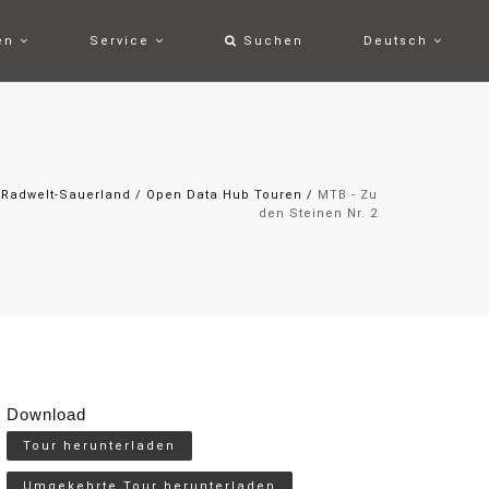
ten
Service
Suchen
Deutsch
Radwelt-Sauerland
/
Open Data Hub Touren
/
MTB - Zu
den Steinen Nr. 2
Download
Tour herunterladen
Umgekehrte Tour herunterladen