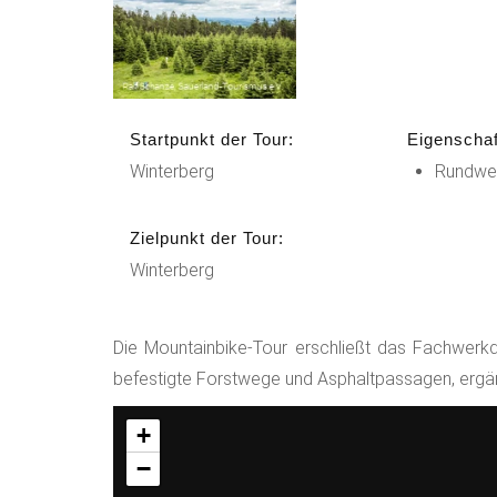
Startpunkt der Tour:
Eigenschaf
Winterberg
Rundwe
Zielpunkt der Tour:
Winterberg
Die Mountainbike-Tour erschließt das Fachwerk
befestigte Forstwege und Asphaltpassagen, ergänzt
+
−