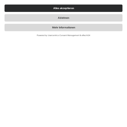
ADFC / PhilippHerfortPhotography
Im Sauerland findet Ihr zahlreiche Unterkünfte, die
speziell auf die Bedürfnisse von Radreisenden
ausgerichtet sind. Mit Bett+Bike profitieren Gäste von
sicheren Abstellmöglichkeiten, Trockenräumen und
praktischem Werkzeug – auch für nur eine Nacht.
Darüber hinaus bieten Bett+Bike Sport-Unterkünfte
erweiterten Komfort für Radsportler: etwa