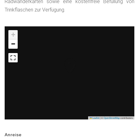
Radwanderkarten sowie eine kostenfreie Befüllung von
Trinkflaschen zur Verfügung.
+
−
Leaflet
|
©
OpenStreetMap
contributors
Anreise