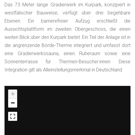
Das 73 Meter lange Gradierwerk im Kurpark, konzipiert in
westfälischer Bauweise, verfügt über drei begehbare
Ebenen. Ein barrierefreier Aufzug erschließt die
Aussichtsplattform im zweiten Obergeschoss, die einen
weiten Blick über den Kurpark bietet. Ein Teil der Anlage ist in
die angrenzende Börde-Therme integriert und umfasst dort
eine Gradierwerkssauna, einen Ruheraum sowie eine
Sonnenterrasse für Thermen-Besucher:innen. Diese
Integration gilt als Alleinstellungsmerkmal in Deutschland.
+
−