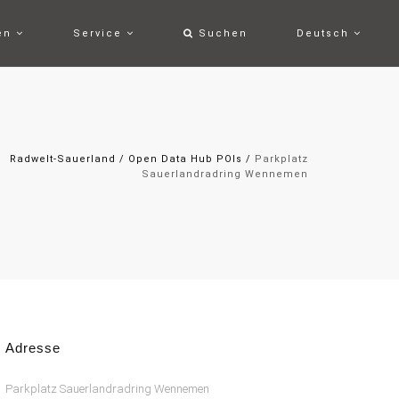
ten
Service
Suchen
Deutsch
Radwelt-Sauerland
/
Open Data Hub POIs
/
Parkplatz
Sauerlandradring Wennemen
Adresse
Parkplatz Sauerlandradring Wennemen