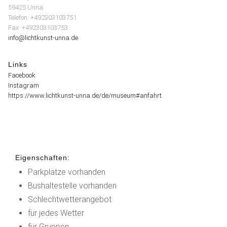
59425 Unna
Telefon: +492303103751
Fax: +492303103753
info@lichtkunst-unna.de
Links
Facebook
Instagram
https://www.lichtkunst-unna.de/de/museum#anfahrt
Eigenschaften:
Parkplätze vorhanden
Bushaltestelle vorhanden
Schlechtwetterangebot
für jedes Wetter
für Gruppen