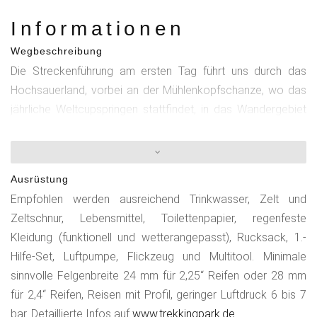
Informationen
Wegbeschreibung
Die Streckenführung am ersten Tag führt uns durch das
Hochsauerland, vorbei an der Mühlenkopfschanze, wo das
jährliche Weltcupspringen stattfindet, in das Wandergebiet
Hoher Pön. Wir verlassen Hessen und fahren durch die
kleine Ortschaft Titmaringhausen. Aus der Talsohle geht es
durch schöne Waldwege nach Küstelberg und durch das
Ausrüstung
Orketal nach Winterberg. Von hier aus graveln wir den
Empfohlen werden ausreichend Trinkwasser, Zelt und
Ruhrradweg bis nach Niedersfeld, um uns dann zum
Zeltschnur, Lebensmittel, Toilettenpapier, regenfeste
Naturschutzgebiet „Neuer Hagen“ zu schrauben. Über den
Kleidung (funktionell und wetterangepasst), Rucksack, 1.-
Langenberg kommen wir zu unserem ersten empfohlenen
Hilfe-Set, Luftpumpe, Flickzeug und Multitool. Minimale
Trekkinplatz „U4) Ritzhagen bei Willingen“.Am zweiten Tag
sinnvolle Felgenbreite 24 mm für 2,25“ Reifen oder 28 mm
müssen wir etwas mehr Kilometer einplanen, also starten
für 2,4“ Reifen, Reisen mit Profil, geringer Luftdruck 6 bis 7
wir am Morgen, kaufen evtl. noch etwas Proviant in Willingen
bar. Detaillierte Infos auf
www.trekkingpark.de