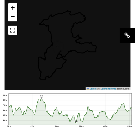
+
−
Leaflet
|
©
OpenStreetMap
contributors
900 m
849
800 m
700 m
600 m
500 m
400 m
346
0 km
25 km
50 km
75 km
100 km
125 km