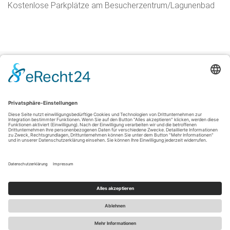
Kostenlose Parkplätze am Besucherzentrum/Lagunenbad
Impressum
|
Datenschutzerklärung
|
Barrierefreiheitserklärung
|
Kontakt
Sauerland-Tourismus e.V.
Johannes-Hummel-Weg 1
57392
Schmallenberg
T: +49 (0) 2974-96980
E: info@sauerland-radwelt.de
©
2026
Sauerland-Tourismus e.V.
Cookie-Einstellungen