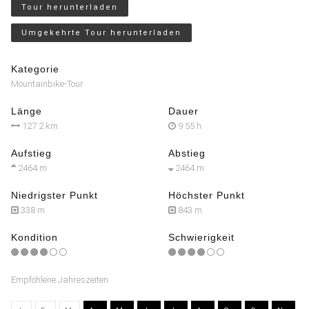
Tour herunterladen
Umgekehrte Tour herunterladen
Kategorie
Mountainbike-Tour
Länge
Dauer
127.2 km
9:55 h
Aufstieg
Abstieg
2464 m
2464 m
Niedrigster Punkt
Höchster Punkt
338 m
843 m
Kondition
Schwierigkeit
Empfohlene Jahreszeiten