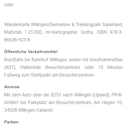
Sauerlandes. Am vierten Tag führt die Strecke über den
oder
kleinen Bömighäuser See nach Welleringhausen, wo sich
eine der ältesten Kirchen des Uplands befindet. Unser
Wanderkarte Willingen/Diemelsee & Trekkingpark Sauerland,
nächstes oder letztes Übernachtungsziel ist „U3) Büller
Maßstab 1:25.000, mr-kartographie, Gotha, ISBN 978-3-
Höhe bei Usseln“, nah an der Milchstraße und dem Seelenort
86636-923-8
"Steinbruch Hengböhl". Sinn dieser Übernachtung ist, dass
man am nächsten Tag ausgeruht seinen Heimweg per Auto
Öffentliche Verkehrsmittel
antreten kann oder pünktlich zu seiner Zugverbindung
Bus/Bahn bis Bahnhof Willingen, weiter mit Anrufsammeltaxi
kommt. Denn von Usseln zum Ziel unserer schönen Runde
(AST), Haltestelle Besucherzentrum oder 10 Minuten
sind es nur noch ein paar Kilometer über die Diemelquelle
Fußweg zum Startpunkt am Besucherzentrum
nach Willingen.
Anreise
Mit dem Auto über die B251 nach Willingen (Upland), PKW-
Anfahrt bis Parkplatz am Besucherzentrum, Am Hagen 10,
34508 Willingen (Upland)
Parken