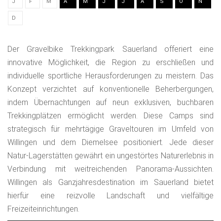
J
F
M
A
M
J
J
A
S
O
N
D
Der Gravelbike Trekkingpark Sauerland offeriert eine
innovative Möglichkeit, die Region zu erschließen und
individuelle sportliche Herausforderungen zu meistern. Das
Konzept verzichtet auf konventionelle Beherbergungen,
indem Übernachtungen auf neun exklusiven, buchbaren
Trekkingplätzen ermöglicht werden. Diese Camps sind
strategisch für mehrtägige Graveltouren im Umfeld von
Willingen und dem Diemelsee positioniert. Jede dieser
Natur-Lagerstätten gewährt ein ungestörtes Naturerlebnis in
Verbindung mit weitreichenden Panorama-Aussichten.
Willingen als Ganzjahresdestination im Sauerland bietet
hierfür eine reizvolle Landschaft und vielfältige
Freizeiteinrichtungen.