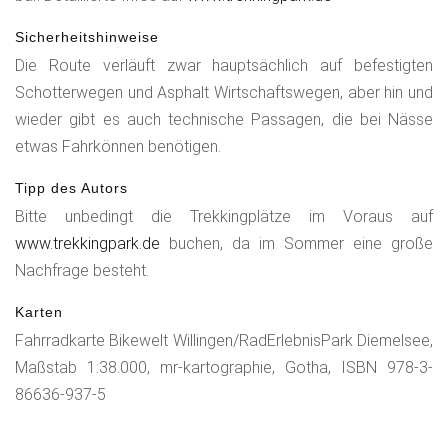
ein und dann geht es los. Wir fahren uns erstmal locker bis
nach Brilon Wald warm, um dann einen ersten Anstieg zu
Sicherheitshinweise
nehmen. Das nächste Zwischenziel ist die Borbeck-Kapelle,
Die Route verläuft zwar hauptsächlich auf befestigten
sie befindet sich auf dem gleichnamigen Berg und ist
Schotterwegen und Asphalt Wirtschaftswegen, aber hin und
gleichzeitig Teil einer frühmittelalterlichen Wallanlage. Mit
wieder gibt es auch technische Passagen, die bei Nässe
wenig Höhenmetern geht es über die Ortschaften
etwas Fahrkönnen benötigen.
Petersberg, Brilon, Messinghausen nach Helminghausen,
Tipp des Autors
eine Ortschaft am Fuße der Diemeltalsperre. Um unseren
Bitte unbedingt die Trekkingplätze im Voraus auf
nächsten Trekkingplatz zu erreichen, ist hier Klettern
www.trekkingpark.de
buchen, da im Sommer eine große
angesagt. Ein wundervoller Serpentinenweg aus Asphalt und
Nachfrage besteht.
Schotter führt uns zur Plattform „D1) St. Muffert bei
Heringhausen“ hoch über dem Diemelsee. Am dritten Tag
Karten
geht es über den Dommel ins Upland. Ein Abstecher auf den
Fahrradkarte Bikewelt Willingen/RadErlebnisPark Diemelsee,
Dommelturm lohnt sich, hier kann man die zurückgelegte
Maßstab 1:38.000, mr-kartographie, Gotha, ISBN 978-3-
und die kommende Route nochmal von oben anschauen.
86636-937-5
Oberhalb von Eimelrod liegt ein weiterer Schlafplatz „U2)
Bockelau bei Eimelrod“, über der Goldader des