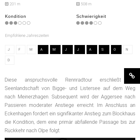
201 m
508 m
Kondition
Schwierigkeit
Empfohlene Jahreszeiten
J
F
M
A
M
J
J
A
S
O
N
D
Diese anspruchsvolle Rennradtour erschließt die
Seenlandschaft von Bigge- und Listersee auf dem Weg
nach Meinerzhagen. Subsequent wird der Aggersee nach
Passieren moderater Anstiege erreicht. Im Anschluss an
Eckenhagen fordert ein signifikanter Anstieg zum Blockhaus
die Kondition, dem eine primär abfallende Passage bis zur
Rückkehr nach Olpe folgt.