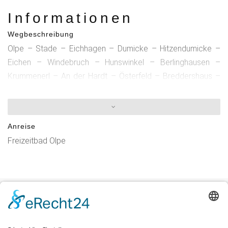
Informationen
Wegbeschreibung
Olpe – Stade – Eichhagen – Dumicke – Hitzendumicke –
Eichen – Windebruch – Hunswinkel – Berlinghausen –
Krummenerl – An der Hardt – Österfeld – Breddershaus –
Listerhammer – Sinderhof – Willertshagen – Langenohl –
Piene – Hardt – Wörde – Lieberhausen – Deitenbach –
Lantenbach – Dümmlinghausen – Derschlag – Mittelagger –
Anreise
Oberagger – Müllerheide – Eckenhagen – Blockhaus –
Freizeitbad Olpe
Tillkausen – Husten – Iseringhausen – Eltge – Brachtpe –
Berlinghausen – Olpe