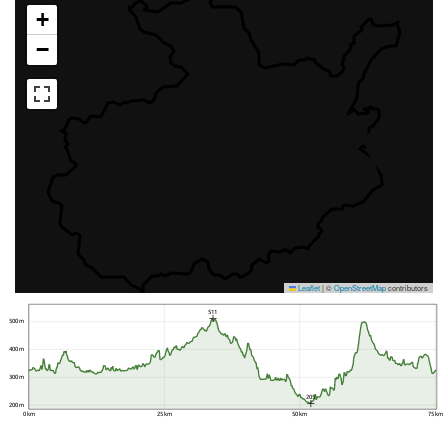
+
−
Leaflet
|
©
OpenStreetMap
contributors
511
500 m
400 m
300 m
205
200 m
0 km
25 km
50 km
75 km