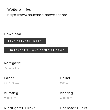
Weitere Infos
https://www.sauerland-radwelt.de/de
Download
Tour herunterladen
Umgekehrte Tour herunterladen
Kategorie
Rennrad-Tour
Länge
Dauer
75.3 km
3:45 h
Aufstieg
Abstieg
1096 m
1094 m
Niedrigster Punkt
Höchster Punkt