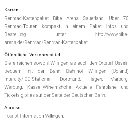
das "Land der 1000 Berge" und erreichen den
Kreuzungspunkt "Großes Bildchen", wo im September eines
Karten
jeden Jahres ein Jedermann- Bergzeitfahren endet, das in
Rennrad-Kartenpaket Bike Arena Sauerland: Über 70
Siedlinghausen startet. Uns erwartet eine 20 km lange
Rennrad-Touren kompakt in einem Paket Infos und
herrliche Abfahrt vorbei am gestauten Wasser der Neger,
Bestellung unter http://www.bike-
durch Wald- und Wiesenzonen bis nach Wulmeringhausen.
arena.de/Rennrad/Rennrad-Kartenpaket
Ab dort müssen noch einige "Helligen" - vergleichsweise
Öffentliche Verkehrsmittel
zum Rennklassiker "Flandernrundfahrt" - bezwungen werden,
Sie erreichen sowohl Willingen als auch den Ortsteil Usseln
bevor in Willingen der Hochheideturm das Tourende
bequem mit der Bahn. Bahnhof Willingen (Upland)
signalisiert: Von Wulmeringhausen ins Ruhrtal nach
Intercity/ICE-Stationen: Dortmund, Hagen, Marburg,
Assinghausen und von dort in 2 Serpentinen nach
Warburg, Kassel-Wilhelmshöhe Aktuelle Fahrpläne und
Bruchhausen. Belohntwird unsere Anstrengung mit dem Blick
Tickets gibt es auf der Seite der Deutschen Bahn.
auf die imposanten Bruchhauser Steine, die uns bis zur
Rhein-Weser-Wasserscheide mit der "Feuereiche" begleiten.
Anreise
Nach kurzer Schußfahrt nach Brilonwald erreichen wir über
Tourist-Information Willingen,
die Bundesstraße die 5 km entfernte Ortsgrenze von
Willingen. Von dort rollen wir zu unserem Startpunkt