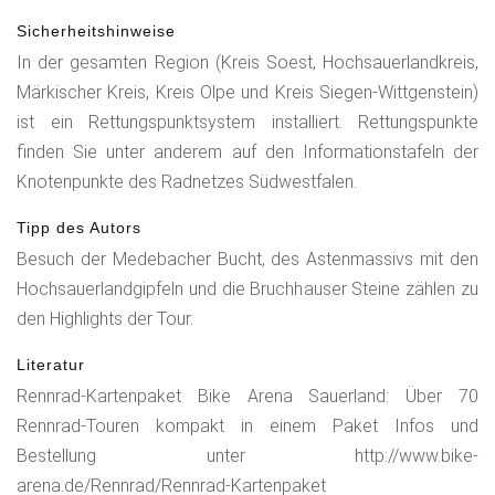
weiterzufahren.Auf dem ca. 7 km langen moderaten
Sicherheitshinweise
Steigungsabschnitt lohnt sich ein Blick auf die Uplandberge
In der gesamten Region (Kreis Soest, Hochsauerlandkreis,
zur Rechten, das Hochsauerlandplateau vor uns und der
Märkischer Kreis, Kreis Olpe und Kreis Siegen-Wittgenstein)
Küstelberger Schlossberg zur Linken. Diesen passieren wir
ist ein Rettungspunktsystem installiert. Rettungspunkte
und "schießen" förmlich auf der neu asphaltierten "strada"
finden Sie unter anderem auf den Informationstafeln der
nach Medebach hinab und sehen in der Ferne den
Knotenpunkte des Radnetzes Südwestfalen.
Kellerwald schimmern.Hinter Medebach durchfahren wir eine
Tipp des Autors
25 km lange wellige Südschleife nach Liesen. Für die 7 km
Besuch der Medebacher Bucht, des Astenmassivs mit den
nach Züschen bietet sich ein neu angelegter Fahrradweg
Hochsauerlandgipfeln und die Bruchhauser Steine zählen zu
neben der Bundesstraße an, wo wir dann auf einer schmalen
den Highlights der Tour.
Waldstraße über Mollseifen ins Astenmassiv und nach
Altastenberg klettern. Die Zeit für einen Abstecher zum
Literatur
"Kahler Asten", mit grandiosem Fernblick bis ins Ruhrgebiet,
Rennrad-Kartenpaket Bike Arena Sauerland: Über 70
sollte man sich nehmen. Ein Kiosk lädt zu einer Rast ein und
Rennrad-Touren kompakt in einem Paket Infos und
man sollte vor der Abfahrt die Windweste zum Schutzgegen
Bestellung unter http://www.bike-
den Fahrtwind schließen. Über Neuastenberg passieren wir
arena.de/Rennrad/Rennrad-Kartenpaket