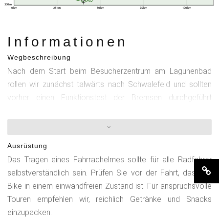
300 m
0 km
25 km
50 km
75 km
100 km
Informationen
Wegbeschreibung
Nach dem Start beim Besucherzentrum am Lagunenbad
rollen wir zunächst talwärts nach Schwalefeld und sollten
vorher einen Funktionstest der Bremsen durchgeführt
haben. Ab dort, Richtung Rattlar und Usseln, beginnen die
typischen 9 % igen Anstiege und Abfahrten der Tour. In
Usseln zweigt die Straße rechts ab, mündet in einen
Ausrüstung
schmalen asphaltierten Waldweg und führt uns vorbei an der
Das Tragen eines Fahrradhelmes sollte für alle Radfahrer
Diemelquelle zwischen Pön und Kalied nach
selbstverständlich sein. Prüfen Sie vor der Fahrt, dass Ihr
Titmaringhausen. In den Pyrenäen findet man ähnliche kleine
Bike in einem einwandfreien Zustand ist. Für anspruchsvolle
Bergsträßchen. Auf panoramareicher Talstraße rollen wir
Touren empfehlen wir, reichlich Getränke und Snacks
dann nach Referinghausen, um auf der sogenannten
einzupacken.
"Hochsauerland-Höhenstraße" Richtung Küstelberg