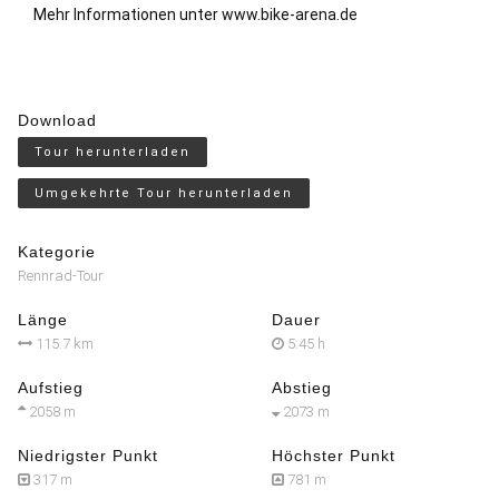
Mehr Informationen unter
www.bike-arena.de
Download
Tour herunterladen
Umgekehrte Tour herunterladen
Kategorie
Rennrad-Tour
Länge
Dauer
115.7 km
5:45 h
Aufstieg
Abstieg
2058 m
2073 m
Niedrigster Punkt
Höchster Punkt
317 m
781 m