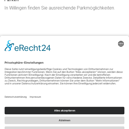
In Willingen finden Sie ausreichende Parkmöglichkeiten.
Impressum
|
Datenschutzerklärung
|
Barrierefreiheitserklärung
|
Kontakt
Sauerland-Tourismus e.V.
Johannes-Hummel-Weg 1
57392
Schmallenberg
T: +49 (0) 2974-96980
E: info@sauerland-radwelt.de
©
2026
Sauerland-Tourismus e.V.
Cookie-Einstellungen