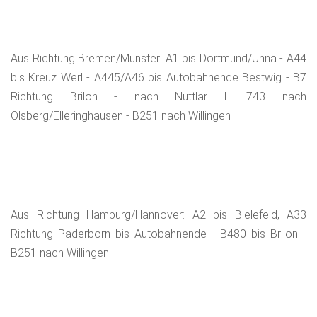
Besucherzentrum mit Lagunenbad und Duschmöglichkeit.Die
Tour de Willingen umrundete das Willinger Bergmassiv,
tangierte die Medebacher Bucht , eroberte das Asten-
Aus Richtung Bremen/Münster: A1 bis Dortmund/Unna - A44
Hochplateau und führte uns vorbei an der
bis Kreuz Werl - A445/A46 bis Autobahnende Bestwig - B7
frühgeschichtlichen Kultstätte "Bruchhauser Steine" wieder
Richtung Brilon - nach Nuttlar L 743 nach
zurück.
Olsberg/Elleringhausen - B251 nach Willingen
Aus Richtung Hamburg/Hannover: A2 bis Bielefeld, A33
Richtung Paderborn bis Autobahnende - B480 bis Brilon -
B251 nach Willingen