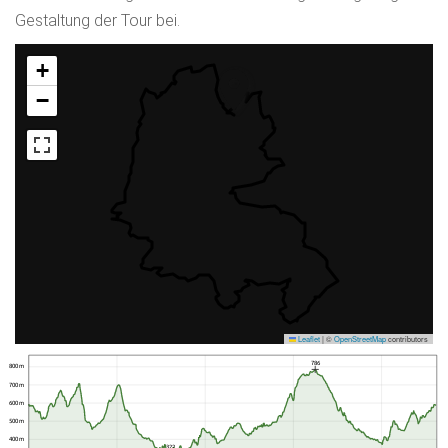
Gestaltung der Tour bei.
+
−
Leaflet
|
©
OpenStreetMap
contributors
786
800 m
700 m
600 m
500 m
400 m
322