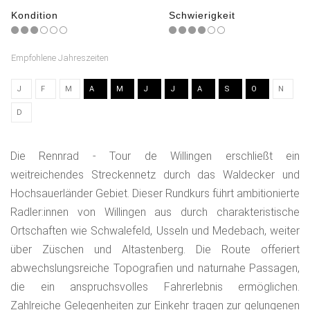
Kondition
Schwierigkeit
Empfohlene Jahreszeiten
J
F
M
A
M
J
J
A
S
O
N
D
Die Rennrad - Tour de Willingen erschließt ein
weitreichendes Streckennetz durch das Waldecker und
Hochsauerländer Gebiet. Dieser Rundkurs führt ambitionierte
Radler:innen von Willingen aus durch charakteristische
Ortschaften wie Schwalefeld, Usseln und Medebach, weiter
über Züschen und Altastenberg. Die Route offeriert
abwechslungsreiche Topografien und naturnahe Passagen,
die ein anspruchsvolles Fahrerlebnis ermöglichen.
Zahlreiche Gelegenheiten zur Einkehr tragen zur gelungenen