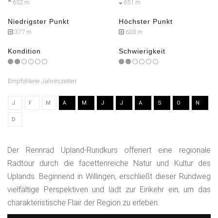
652 m
651 m
Niedrigster Punkt
Höchster Punkt
377 m
638 m
Kondition
Schwierigkeit
Empfohlene Jahreszeiten
J
F
M
A
M
J
J
A
S
O
N
D
Der Rennrad Upland-Rundkurs offeriert eine regionale
Radtour durch die facettenreiche Natur und Kultur des
Uplands. Beginnend in Willingen, erschließt dieser Rundweg
vielfältige Perspektiven und lädt zur Einkehr ein, um das
charakteristische Flair der Region zu erleben.