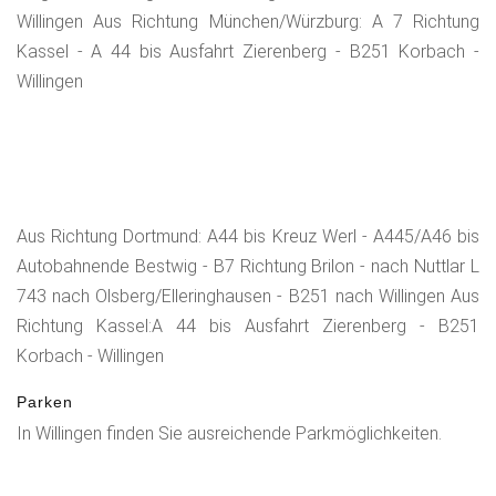
Denkmal oder in den anderen an der Hauptstraße
Willingen Aus Richtung München/Würzburg: A 7 Richtung
befindlichen Lokalen ist Gelegenheit bei einer Radler-
Kassel - A 44 bis Ausfahrt Zierenberg - B251 Korbach -
Limonade die zurückgelegten Touren Revue passieren zu
Willingen
lassen bevor wir die ersehnte Dusche in unserer Unterkunft
nehmen.
Aus Richtung Dortmund: A44 bis Kreuz Werl - A445/A46 bis
Autobahnende Bestwig - B7 Richtung Brilon - nach Nuttlar L
743 nach Olsberg/Elleringhausen - B251 nach Willingen Aus
Richtung Kassel:A 44 bis Ausfahrt Zierenberg - B251
Korbach - Willingen
Parken
In Willingen finden Sie ausreichende Parkmöglichkeiten.