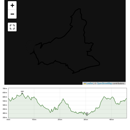
+
−
Leaflet
|
©
OpenStreetMap
contributors
700 m
644
650 m
600 m
550 m
500 m
450 m
380
400 m
350 m
0 km
10 km
20 km
30 km
40 km