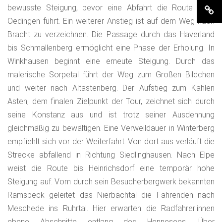
bewusste Steigung, bevor eine Abfahrt die Route nach
Oedingen führt. Ein weiterer Anstieg ist auf dem Weg nach
Bracht zu verzeichnen. Die Passage durch das Haverland
bis Schmallenberg ermöglicht eine Phase der Erholung. In
Winkhausen beginnt eine erneute Steigung. Durch das
malerische Sorpetal führt der Weg zum Großen Bildchen
und weiter nach Altastenberg. Der Aufstieg zum Kahlen
Asten, dem finalen Zielpunkt der Tour, zeichnet sich durch
seine Konstanz aus und ist trotz seiner Ausdehnung
gleichmäßig zu bewältigen. Eine Verweildauer in Winterberg
empfiehlt sich vor der Weiterfahrt. Von dort aus verläuft die
Strecke abfallend in Richtung Siedlinghausen. Nach Elpe
weist die Route bis Heinrichsdorf eine temporär hohe
Steigung auf. Vom durch sein Besucherbergwerk bekannten
Ramsbeck geleitet das Nierbachtal die Fahrenden nach
Meschede ins Ruhrtal. Hier erwarten die Radfahrer:innen
ebene Abschnitte entlang des Hennesees. Über