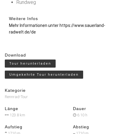
Rundweg
Weitere Infos
Mehr Informationen unter
https://www.sauerland-
radwelt.de/de
Download
Tour herunterladen
Umgekehrte Tour herunterladen
Kategorie
Rennrad-Tour
Länge
Dauer
123.8 km
6:10 h
Aufstieg
Abstieg
1710 m
1710 m