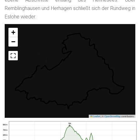
Remblinghausen und Herhagen schließt sich der Rundweg in
Eslohe wieder.
+
−
Leaflet
|
©
OpenStreetMap
contributors
786
800 m
700 m
600 m