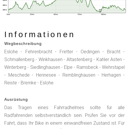
500 m
400 m
264
300 m
0 km
25 km
50 km
75 km
100 km
Informationen
Wegbeschreibung
Eslohe - Fehrenbracht - Fretter - Oedingen - Bracht -
Schmallenberg - Winkhausen - Altastenberg - Kahler Asten -
Winterberg - Siedlinghausen - Elpe - Ramsbeck - Wehrstapel
- Meschede - Hennesee - Remblinghausen - Herhagen -
Reiste - Bremke - Eslohe
Ausrüstung
Das Tragen eines Fahrradhelmes sollte für alle
Radfahrenden selbstverständlich sein. Prüfen Sie vor der
Fahrt, dass Ihr Bike in einem einwandfreien Zustand ist. Für