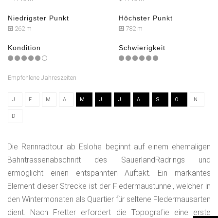
Niedrigster Punkt
Höchster Punkt
262 m
782 m
Kondition
Schwierigkeit
Empfohlene Jahreszeiten
J
F
M
A
M
J
J
A
S
O
N
D
Die Rennradtour ab Eslohe beginnt auf einem ehemaligen
Bahntrassenabschnitt des SauerlandRadrings und
ermöglicht einen entspannten Auftakt. Ein markantes
Element dieser Strecke ist der Fledermaustunnel, welcher in
den Wintermonaten als Quartier für seltene Fledermausarten
dient. Nach Fretter erfordert die Topografie eine erste