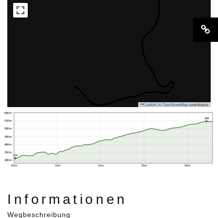
Leaflet
|
©
OpenStreetMap
contributors
600 m
549
550 m
500 m
450 m
400 m
350 m
314
300 m
0 km
1 km
2 km
3 km
4 km
Informationen
Wegbeschreibung