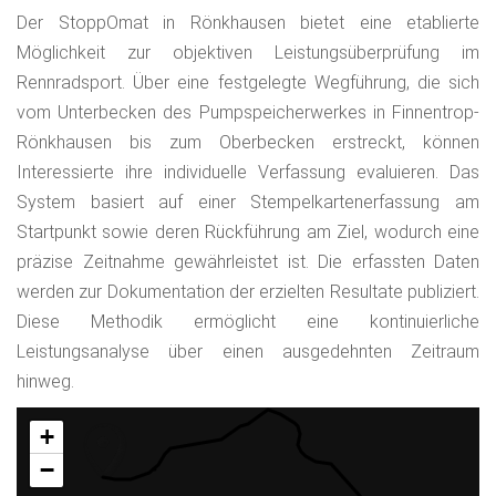
Der StoppOmat in Rönkhausen bietet eine etablierte
Möglichkeit zur objektiven Leistungsüberprüfung im
Rennradsport. Über eine festgelegte Wegführung, die sich
vom Unterbecken des Pumpspeicherwerkes in Finnentrop-
Rönkhausen bis zum Oberbecken erstreckt, können
Interessierte ihre individuelle Verfassung evaluieren. Das
System basiert auf einer Stempelkartenerfassung am
Startpunkt sowie deren Rückführung am Ziel, wodurch eine
präzise Zeitnahme gewährleistet ist. Die erfassten Daten
werden zur Dokumentation der erzielten Resultate publiziert.
Diese Methodik ermöglicht eine kontinuierliche
Leistungsanalyse über einen ausgedehnten Zeitraum
hinweg.
+
−