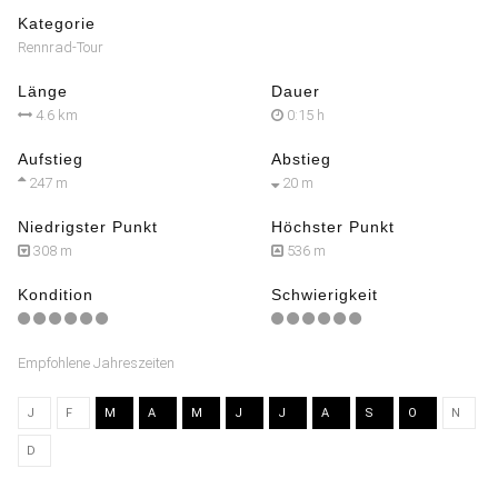
Kategorie
Rennrad-Tour
Länge
Dauer
4.6 km
0:15 h
Aufstieg
Abstieg
247 m
20 m
Niedrigster Punkt
Höchster Punkt
308 m
536 m
Kondition
Schwierigkeit
Empfohlene Jahreszeiten
J
F
M
A
M
J
J
A
S
O
N
D